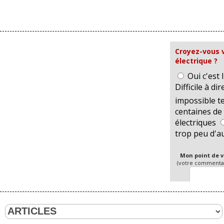
Croyez-vous 
électrique ?
Oui c'est 
Difficile à dire
impossible t
centaines de 
électriques
trop peu d'a
Mon point de v
(votre commentair