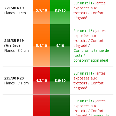
Sur un rail !
/
Jantes
225/40 R19
exposées aux
5.7/10
8.3/10
Flancs : 9 cm
trottoirs / Confort
dégradé
Sur un rail !
/
Jantes
exposées aux
245/35 R19
trottoirs / Confort
(Arrière)
5.4/10
9/10
dégradé
/
Flancs : 8.6 cm
Compromis tenue de
route /
consommation idéal
Sur un rail !
/
Jantes
235/30 R20
exposées aux
4.2/10
8.6/10
Flancs : 7.1 cm
trottoirs / Confort
dégradé
Sur un rail !
/
Jantes
exposées aux
trottoirs / Confort
dégradé
/
Largeur de