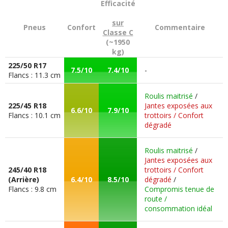
Efficacité
sur
Pneus
Confort
Commentaire
Classe C
(~1950
kg)
225/50 R17
7.5/10
7.4/10
-
Flancs : 11.3 cm
Roulis maitrisé
/
225/45 R18
Jantes exposées aux
6.6/10
7.9/10
Flancs : 10.1 cm
trottoirs / Confort
dégradé
Roulis maitrisé
/
Jantes exposées aux
245/40 R18
trottoirs / Confort
(Arrière)
6.4/10
8.5/10
dégradé
/
Flancs : 9.8 cm
Compromis tenue de
route /
consommation idéal