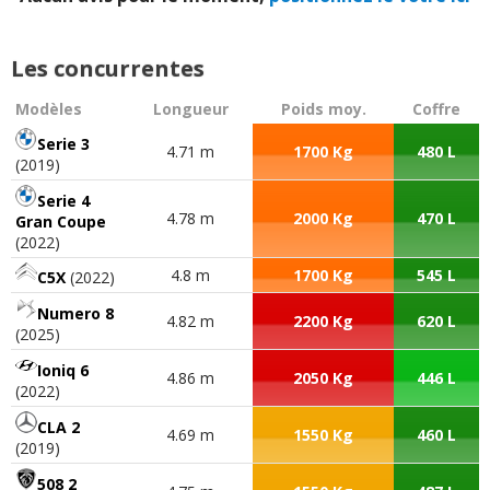
Les concurrentes
Modèles
Longueur
Poids moy.
Coffre
Serie 3
4.71 m
1700 Kg
480 L
(2019)
Serie 4
4.78 m
2000 Kg
470 L
Gran Coupe
(2022)
4.8 m
1700 Kg
545 L
C5X
(2022)
Numero 8
4.82 m
2200 Kg
620 L
(2025)
Ioniq 6
4.86 m
2050 Kg
446 L
(2022)
CLA 2
4.69 m
1550 Kg
460 L
(2019)
508 2