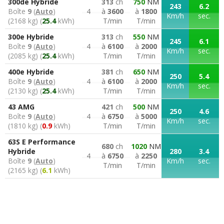
300de Hybride
313
ch
750
NM
243
6.2
Boîte
9
(
Auto
)
4
à
3600
à
1800
Km/h
sec.
(2168 kg) (
25.4
kWh)
T/min
T/min
300e Hybride
313
ch
550
NM
245
6.1
Boîte
9
(
Auto
)
4
à
6100
à
2000
Km/h
sec.
(2085 kg) (
25.4
kWh)
T/min
T/min
400e Hybride
381
ch
650
NM
250
5.4
Boîte
9
(
Auto
)
4
à
6100
à
2000
Km/h
sec.
(2130 kg) (
25.4
kWh)
T/min
T/min
43 AMG
421
ch
500
NM
250
4.6
Boîte
9
(
Auto
)
4
à
6750
à
5000
Km/h
sec.
(1810 kg) (
0.9
kWh)
T/min
T/min
63S E Performance
680
ch
1020
NM
Hybride
280
3.4
4
à
6750
à
2250
Boîte
9
(
Auto
)
Km/h
sec.
T/min
T/min
(2165 kg) (
6.1
kWh)