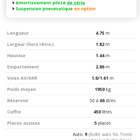
Amortissement piloté
de série
Suspension pneumatique
en option
Longueur
4.75
m
Largeur (hors rétro.)
1.82
m
Hauteur
1.44
m
Empattement
2.86
m
Voies AV/ARR
1.6/1.61
m
Poids moyen
1950
kg
Réservoir
50 à
66
litres
Coffre
450
litres
Places assises
5
places
Auto.
9
(Boîte auto 9G-Tronic