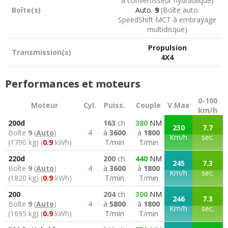
à convertisseur hydraulique)
Boîte(s)
Auto.
9
(Boîte auto.
SpeedShift MCT à embrayage
multidisque)
Propulsion
Transmission(s)
4X4
Performances et moteurs
0-100
Moteur
Cyl.
Puiss.
Couple
V.Max
km/h
200d
163
ch
380
NM
230
7.7
Boîte
9
(
Auto
)
4
à
3600
à
1800
Km/h
sec.
(1790 kg) (
0.9
kWh)
T/min
T/min
220d
200
ch
440
NM
245
7.3
Boîte
9
(
Auto
)
4
à
3600
à
1800
Km/h
sec.
(1820 kg) (
0.9
kWh)
T/min
T/min
200
204
ch
300
NM
246
7.3
Boîte
9
(
Auto
)
4
à
5800
à
1800
Km/h
sec.
(1695 kg) (
0.9
kWh)
T/min
T/min