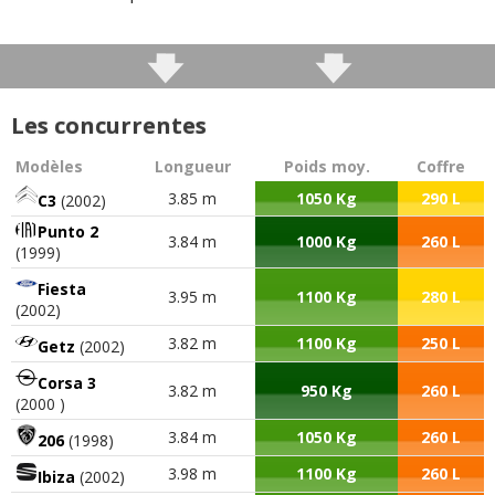
Les concurrentes
Modèles
Longueur
Poids moy.
Coffre
3.85 m
1050 Kg
290 L
C3
(2002)
Punto 2
3.84 m
1000 Kg
260 L
(1999)
Fiesta
3.95 m
1100 Kg
280 L
(2002)
3.82 m
1100 Kg
250 L
Getz
(2002)
Corsa 3
3.82 m
950 Kg
260 L
(2000 )
3.84 m
1050 Kg
260 L
206
(1998)
3.98 m
1100 Kg
260 L
Ibiza
(2002)