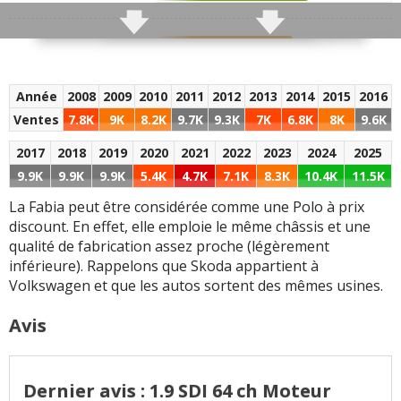
Tous les autres défauts
SKODA Fabia signalées
SKODA Fabia signalés
Finition
5.8
Infotainment
0
Année
2008
2009
2010
2011
2012
2013
2014
2015
2016
Ventes
7.8K
9K
8.2K
9.7K
9.3K
7K
6.8K
8K
9.6K
Habitabilité
6.3
Coffre
(260L)
5.2
2017
2018
2019
2020
2021
2022
2023
2024
2025
9.9K
9.9K
9.9K
5.4K
4.7K
7.1K
8.3K
10.4K
11.5K
Fiabilité
6.7
La Fabia peut être considérée comme une Polo à prix
discount. En effet, elle emploie le même châssis et une
+ d'infos
sur la notation
qualité de fabrication assez proche (légèrement
inférieure). Rappelons que Skoda appartient à
Volkswagen et que les autos sortent des mêmes usines.
Avis
Dernier avis : 1.9 SDI 64 ch Moteur