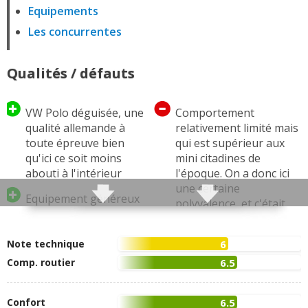
Equipements
Les concurrentes
Qualités / défauts
VW Polo déguisée, une
Comportement
qualité allemande à
relativement limité mais
toute épreuve bien
qui est supérieur aux
qu'ici ce soit moins
mini citadines de
abouti à l'intérieur
l'époque. On a donc ici
une certaine
Equipement généreux
polyvalence, et c'était
(plus que chez VW)
d'ailleurs le début de
l'ère des citadines
Prix intéressant
Note technique
6
polyvalentes
Comp. routier
6.5
Qualité de finition
Style qui ne fait pas
correcte
référence
Confort
6.5
Toutes les autres qualités