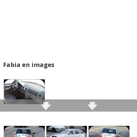
Note :
19/20
Prix assurance :
40 € euros/an (Assureur : Axa) (type
de contrat : Au tiers) (Bonus/Malus : 50 %)
Fabia en images
Commenter cet avis
(Votre post sera visible sous le commentaire
après validation)
Tous les autres
avis >>