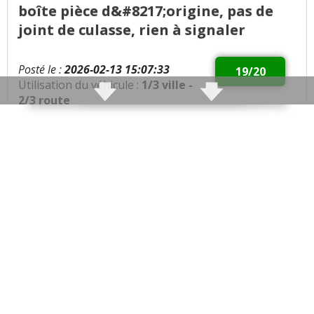
boîte pièce d&#8217;origine, pas de
joint de culasse, rien à signaler
Posté le :
2026-02-13 15:07:33
19/20
Utilisation du véhicule :
1/3 ville -
2/3 route
Qualités :
Aucun problème, moteur d’origine,
boîte d’origine, 600 000 km. Compteur, moteur
robuste, juste changer les pièces d’usure, agréable à
conduire. Ce moteur peut dépasser 1 million de
kilomètres si bien entretenu.
Défauts :
Aucun défaut
Consommation moyenne :
65 € de gasoil, 800 km
Problèmes rencontrés :
Aucun problème à part les
pièces d’usure