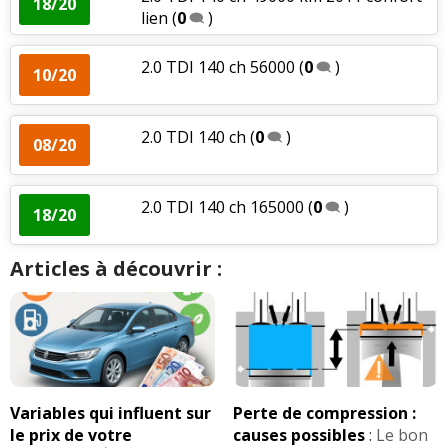
18/20
lien
(
0
)
2.0 TDI 140 ch 56000
(
0
)
10/20
2.0 TDI 140 ch
(
0
)
08/20
2.0 TDI 140 ch 165000
(
0
)
18/20
Articles à découvrir :
Variables qui influent sur
Perte de compression :
le prix de votre
causes possibles
:
Le bon