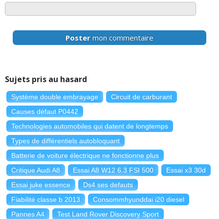
Poster
mon commentaire
Sujets pris au hasard
Système double embrayage
Circuit de carburant
Causes défaut P0442
Technologies automobiles qui datent de longtemps
Types de différentiels autobloquant
Batterie de voiture électrique ne fonctionne plus
Critique Audi A8
Essai A8 W12 6.3 FSI 500
Essai x3 30d
Essai juke essence
Ds4 ses defauts
Fiabilité classe b 2013
Consommhyunddai i20 diesel
Pannes A4
Test Land Rover Discovery Sport