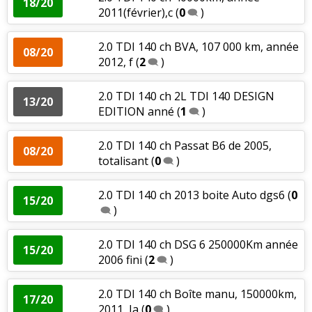
18/20
2011(février),c
(
0
)
2.0 TDI 140 ch BVA, 107 000 km, année
08/20
2012, f
(
2
)
2.0 TDI 140 ch 2L TDI 140 DESIGN
13/20
EDITION anné
(
1
)
2.0 TDI 140 ch Passat B6 de 2005,
08/20
totalisant
(
0
)
2.0 TDI 140 ch 2013 boite Auto dgs6
(
0
15/20
)
2.0 TDI 140 ch DSG 6 250000Km année
15/20
2006 fini
(
2
)
2.0 TDI 140 ch Boîte manu, 150000km,
17/20
2011, Ja
(
0
)