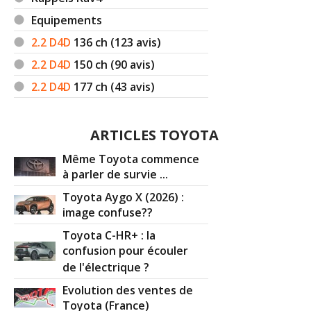
Equipements
2.2 D4D
136
ch (123 avis)
2.2 D4D
150
ch (90 avis)
2.2 D4D
177
ch (43 avis)
ARTICLES TOYOTA
Même Toyota commence
à parler de survie ...
Toyota Aygo X (2026) :
image confuse??
Toyota C-HR+ : la
confusion pour écouler
de l'électrique ?
Evolution des ventes de
Toyota (France)