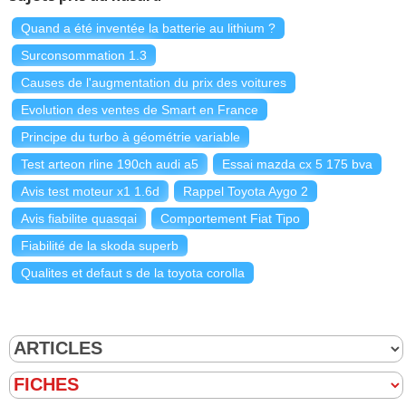
Quand a été inventée la batterie au lithium ?
Surconsommation 1.3
Causes de l'augmentation du prix des voitures
Evolution des ventes de Smart en France
Principe du turbo à géométrie variable
Test arteon rline 190ch audi a5
Essai mazda cx 5 175 bva
Avis test moteur x1 1.6d
Rappel Toyota Aygo 2
Avis fiabilite quasqai
Comportement Fiat Tipo
Fiabilité de la skoda superb
Qualites et defaut s de la toyota corolla