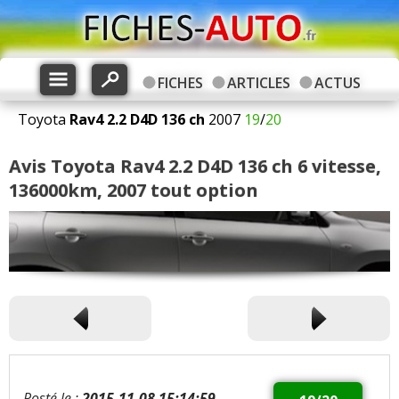
FICHES
ARTICLES
ACTUS
Toyota
Rav4
2.2 D4D 136 ch
2007
19
/
20
Avis Toyota Rav4 2.2 D4D 136 ch 6 vitesse,
136000km, 2007 tout option
Posté le :
2015-11-08 15:14:59