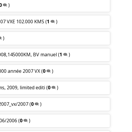
0
)
007 VXE 102.000 KMS
(
1
)
)
2008,145000KM, BV manuel
(
1
)
000 année 2007 VX
(
0
)
, 2009, limited editi
(
0
)
2007_vx/2007
(
0
)
 06/2006
(
0
)