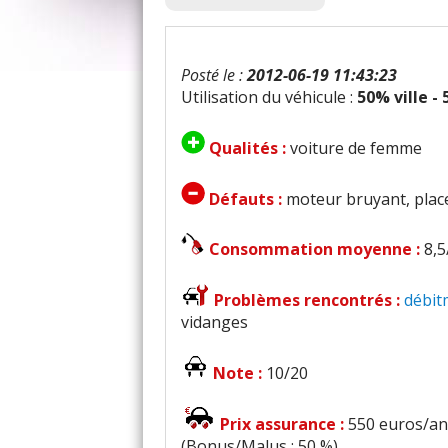
Posté le :
2012-06-19 11:43:23
Utilisation du véhicule :
50% ville -
Qualités :
voiture de femme
Défauts :
moteur bruyant, plac
Consommation moyenne :
8,
Problèmes rencontrés :
débit
vidanges
Note :
10/20
Prix assurance :
550 euros/an 
(Bonus/Malus : 50 %)