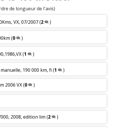
rdre de longueur de l'avis)
00Kms, VX, 07/2007
(
2
)
000km
(
0
)
00,1986,VX
(
1
)
 manuelle, 190 000 km, fi
(
1
)
km 2006 VX
(
0
)
000, 2008, edition lim
(
2
)