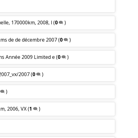
lle, 170000km, 2008, l
(
0
)
kms de de décembre 2007
(
0
)
ms Année 2009 Limited e
(
0
)
2007_vx/2007
(
0
)
)
m, 2006, VX
(
1
)