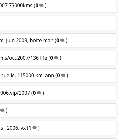
2007 73000kms
(
0
)
, juin 2008, boite man
(
0
)
ms/oct.2007/136 life
(
0
)
anuelle, 115000 km, ann
(
0
)
2006,vip/2007
(
0
)
)
 , 2006, vx
(
1
)