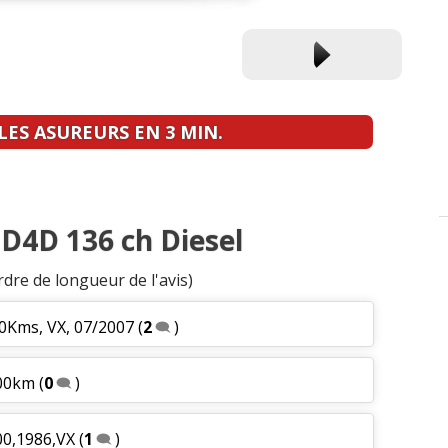
ES ASUREURS EN 3 MIN.
 D4D 136 ch Diesel
rdre de longueur de l'avis)
00Kms, VX, 07/2007
(
2
)
000km
(
0
)
00,1986,VX
(
1
)