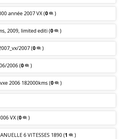
000 année 2007 VX
(
0
)
, 2009, limited editi
(
0
)
2007_vx/2007
(
0
)
 06/2006
(
0
)
l vxe 2006 182000kms
(
0
)
2006 VX
(
0
)
MANUELLE 6 VITESSES 1890
(
1
)