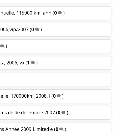
anuelle, 115000 km, ann
(
0
)
2006,vip/2007
(
0
)
)
 , 2006, vx
(
1
)
lle, 170000km, 2008, l
(
0
)
kms de de décembre 2007
(
0
)
ms Année 2009 Limited e
(
0
)