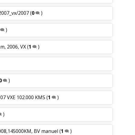
2007_vx/2007
(
0
)
)
m, 2006, VX
(
1
)
0
)
007 VXE 102.000 KMS
(
1
)
)
2008,145000KM, BV manuel
(
1
)