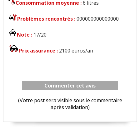
Consommation moyenne :
6 litres
Problèmes rencontrés :
000000000000000
Note :
17/20
Prix assurance :
2100 euros/an
Commenter cet avis
(Votre post sera visible sous le commentaire
après validation)