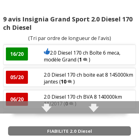
9 avis Insignia Grand Sport 2.0 Diesel 170
ch Diesel
(Tri par ordre de longueur de l'avis)
2.0 Diesel 170 ch Boîte 6 meca,
16/20
modèle Grand
(
1
)
2.0 Diesel 170 ch boite eat 8 145000km
05/20
jantes
(
10
)
2.0 Diesel 170 ch BVA 8 140000km
06/20
11/2017
(
0
)
2.0 Diesel 170 ch 25000 kms - full
19/20
options -
(
0
)
FIABILITE 2.0 Diesel