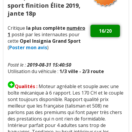
Insonorisation et bruit perçu
:
7
aiment
3
sport finition Élite 2019,
n'aiment pas
jante 18p
Bruit roulement/pneu
:
2
n'aiment pas
Critique
la plus complète
numéro
16/20
Bruit d'air
:
1
n'aime pas
1
posté par les internautes pour
cette
Opel Insignia Grand Sport
Bruits parasites
:
2
n'aiment pas
(
Poster mon avis
)
Finition / qualité des plastiques
:
4
aiment
2
Posté le :
2019-08-31 15:40:50
n'aiment pas
Utilisation du véhicule :
1/3 ville - 2/3 route
Qualité des assemblages
:
1
n'aime pas
Qualités :
Moteur agréable et souple avec une
boîte mécanique à 6 rapport. Les 170 CH et le couple
Présentation intérieure
:
1
aime
sont toujours disponible. Rapport qualité prix
meilleur que les française (talisman et 508) ne
Qualité son/autoradio
:
4
aiment
1
n'aime pas
parlons pas des premiums qui font payer très chers
des prestations qui n ont rien de formidable.
Habitabilité
:
6
aiment
1
n'aime pas
Intérieur parfait pour 4 adultes sans trop de
baguages. Tendance au bruit intérieur sur les