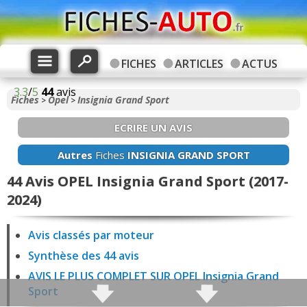
FICHES
ARTICLES
ACTUS
3.3
/
5
44
avis
Fiches
Opel
Insignia Grand Sport
>
>
ECRIRE UN AVIS
Autres
Fiches
INSIGNIA GRAND SPORT
44 Avis OPEL Insignia Grand Sport (2017-
2024)
Avis classés par moteur
Synthèse des 44 avis
AVIS LE PLUS COMPLET SUR OPEL Insignia Grand
Sport