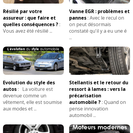
Résilié par votre
Vanne EGR : problèmes et
assureur : que faire et
pannes
:
Avec le recul on
quelles conséquences ?
:
on peut désormais
Vous avez été résilié ...
constaté qu'il y a eu une é
...
Evolution du style des
Stellantis et le retour du
autos
:
La voiture est
ressort à lames : vers la
devenue comme un
précarisation
vêtement, elle est soumise
automobile ?
:
Quand on
aux modes et ...
pense innovation
automobil ...