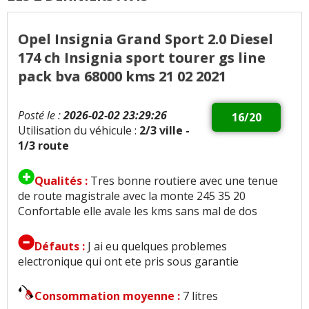
Opel Insignia Grand Sport 2.0 Diesel
174 ch Insignia sport tourer gs line
pack bva 68000 kms 21 02 2021
Posté le :
2026-02-02 23:29:26
16/20
Utilisation du véhicule :
2/3 ville -
1/3 route
Qualités :
Tres bonne routiere avec une tenue
de route magistrale avec la monte 245 35 20
Confortable elle avale les kms sans mal de dos
Défauts :
J ai eu quelques problemes
electronique qui ont ete pris sous garantie
Consommation moyenne :
7 litres