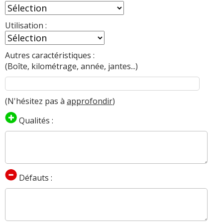
Utilisation :
Autres caractéristiques :
(Boîte, kilométrage, année, jantes...)
(N'hésitez pas à
approfondir
)
Qualités :
Défauts :