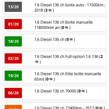
1.6 Diesel 136 ch boite auto ; 11500km ;
13/20
2018
(
3
)
1.6 Diesel 136 ch Boîte manuelle
01/20
118000klm an
(
0
)
1.6 Diesel 136 ch
(
0
)
18/20
1.6 Diesel 136 ch Full option 1.6 136
(
2
02/20
)
1.6 Diesel 136 ch Elite boîte manuelle
19/20
65mil
(
0
)
1.6 Diesel 136 ch 70000
(
0
)
06/20
1.6 Diesel 136 ch 27400km - 2017
(
0
)