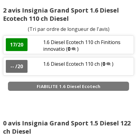
2 avis Insignia Grand Sport 1.6 Diesel
Ecotech 110 ch Diesel
(Tri par ordre de longueur de l'avis)
1.6 Diesel Ecotech 110 ch Finitions
17/20
innovatio
(
0
)
1.6 Diesel Ecotech 110 ch
(
0
)
-- /20
FIABILITE 1.6 Diesel Ecotech
0 avis Insignia Grand Sport 1.5 Diesel 122
ch Diesel