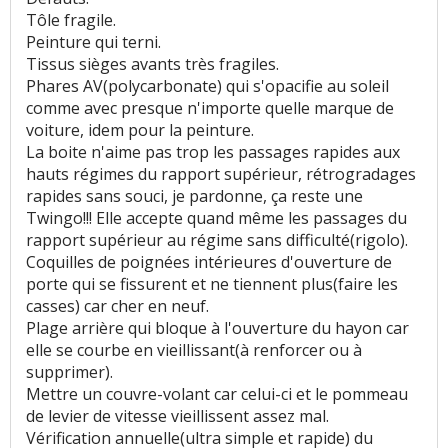
rapports)
:
2
aiment
6
n'aiment pas
Tôle fragile.
Peinture qui terni.
Rapport qualité/prix
:
2
aiment
Tissus sièges avants très fragiles.
Phares AV(polycarbonate) qui s'opacifie au soleil
Style
:
31
aiment
comme avec presque n'importe quelle marque de
voiture, idem pour la peinture.
Vieillissement du style
:
1
aime
La boite n'aime pas trop les passages rapides aux
hauts régimes du rapport supérieur, rétrogradages
Protection pare-choc/portière
:
2
n'aiment
rapides sans souci, je pardonne, ça reste une
pas
Twingo!!! Elle accepte quand même les passages du
rapport supérieur au régime sans difficulté(rigolo).
Résistance peinture
:
3
n'aiment pas
Coquilles de poignées intérieures d'ouverture de
porte qui se fissurent et ne tiennent plus(faire les
Equipement
:
14
aiment
3
n'aiment pas
casses) car cher en neuf.
Plage arrière qui bloque à l'ouverture du hayon car
Poids
:
14
aiment
9
n'aiment pas
elle se courbe en vieillissant(à renforcer ou à
supprimer).
Mettre un couvre-volant car celui-ci et le pommeau
Eclairage
:
2
aiment
4
n'aiment pas
de levier de vitesse vieillissent assez mal.
Vérification annuelle(ultra simple et rapide) du
Fiabilité
:
63
aiment
14
n'aiment pas