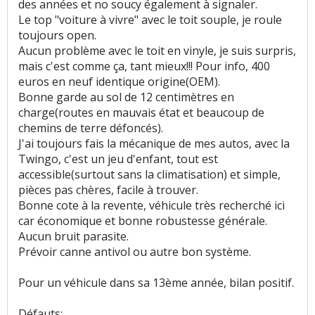
des années et no soucy également à signaler.
Le top "voiture à vivre" avec le toit souple, je roule
Nombre de rangements
:
2
aiment
3
n'aiment
toujours open.
pas
Aucun problème avec le toit en vinyle, je suis surpris,
mais c'est comme ça, tant mieux!!! Pour info, 400
Roue de secours
:
1
aime
2
n'aiment pas
euros en neuf identique origine(OEM).
Bonne garde au sol de 12 centimètres en
Puissance moteur et relances
:
13
aiment
12
charge(routes en mauvais état et beaucoup de
n'aiment pas
chemins de terre défoncés).
J'ai toujours fais la mécanique de mes autos, avec la
Couple moteur
:
4
aiment
2
n'aiment pas
Twingo, c'est un jeu d'enfant, tout est
accessible(surtout sans la climatisation) et simple,
Capacité de tractage
:
1
aime
pièces pas chères, facile à trouver.
Bonne cote à la revente, véhicule très recherché ici
Consommation
:
44
aiment
42
n'aiment pas
car économique et bonne robustesse générale.
Aucun bruit parasite.
Autonomie
:
3
aiment
Prévoir canne antivol ou autre bon système.
Temps de charge
:
1
aime
Pour un véhicule dans sa 13ème année, bilan positif.
Boîte de vitesses (agrément, longueur des
Défauts: