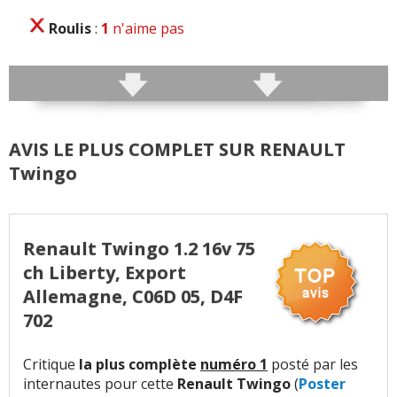
Roulis
:
1
n'aime pas
Précision direction
:
5
n'aiment pas
Consistance direction
:
12
aiment
12
n'aiment pas
AVIS LE PLUS COMPLET SUR RENAULT
Freinage
:
8
aiment
22
n'aiment pas
Twingo
Rayon de braquage
:
4
aiment
1
n'aime pas
Agrément
:
16
aiment
22
n'aiment pas
Renault Twingo 1.2 16v 75
ch Liberty, Export
Poids
:
7
aiment
7
n'aiment pas
Allemagne, C06D 05, D4F
Confort global
:
40
aiment
22
n'aiment pas
702
Confort des sièges
:
10
aiment
6
n'aiment pas
Critique
la plus complète
numéro 1
posté par les
internautes pour cette
Renault Twingo
(
Poster
Confort banquette arri.
:
5
aiment