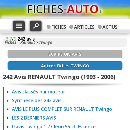
FICHES
ARTICLES
ACTUS
3.7
/
5
242
avis
Fiches
Renault
Twingo
>
>
ECRIRE UN AVIS
Autres
Fiches
TWINGO
242 Avis RENAULT Twingo (1993 - 2006)
Avis classés par moteur
Synthèse des 242 avis
AVIS LE PLUS COMPLET SUR RENAULT Twingo
LES 2 DERNIERS AVIS
0 avis Twingo 1.2 Cléon 55 ch Essence