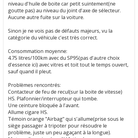
niveau d'huile de boite car petit suintement(ne
goutte pas) au niveau du joint d'axe de sélecteur.
Service après vente
:
2
aiment
5
n'aiment pas
Aucune autre fuite sur la voiture.
Entretien (coût)
:
40
aiment
1
n'aime pas
Sinon je ne vois pas de défauts majeurs, vu la
catégorie du véhicule c'est très correct.
Prix pièces détach.
:
11
aiment
1
n'aime pas
Consommation moyenne:
Coût assurance
:
7
aiment
4.75 litres/100km avec du SP95(pas d'autre choix
d'essence ici) avec vitres et toit tout le temps ouvert,
Accessibilité moteur
:
3
aiment
sauf quand il pleut.
Problèmes rencontrés:
Contacteur de feu de recul(sur la boite de vitesse)
HS. Plafonnier/interrupteur qui tombe.
Une ceinture bloquée à l'avant.
Allume cigare HS.
Témoin orange "Airbag" qui s'allume(prise sous le
siège passager à tripoter pour résoudre le
problème, juste un peu agaçant à la longue).