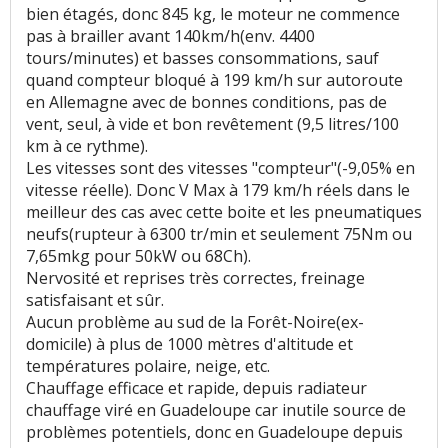
bien étagés, donc 845 kg, le moteur ne commence
Présentation intérieure
:
4
aiment
pas à brailler avant 140km/h(env. 4400
tours/minutes) et basses consommations, sauf
Luminosité
:
3
aiment
quand compteur bloqué à 199 km/h sur autoroute
en Allemagne avec de bonnes conditions, pas de
Qualité son/autoradio
:
6
aiment
5
n'aiment pas
vent, seul, à vide et bon revêtement (9,5 litres/100
km à ce rythme).
Modularité
:
25
aiment
1
n'aime pas
Les vitesses sont des vitesses "compteur"(-9,05% en
vitesse réelle). Donc V Max à 179 km/h réels dans le
Habitabilité
:
59
aiment
1
n'aime pas
meilleur des cas avec cette boite et les pneumatiques
neufs(rupteur à 6300 tr/min et seulement 75Nm ou
Position de conduite
:
2
aiment
3
n'aiment pas
7,65mkg pour 50kW ou 68Ch).
Nervosité et reprises très correctes, freinage
Rétrovision
:
3
aiment
satisfaisant et sûr.
Aucun problème au sud de la Forêt-Noire(ex-
Visibilité avant
:
2
aiment
1
n'aime pas
domicile) à plus de 1000 mètres d'altitude et
températures polaire, neige, etc.
Volume de coffre
:
14
aiment
8
n'aiment pas
Chauffage efficace et rapide, depuis radiateur
chauffage viré en Guadeloupe car inutile source de
Taille boîte à gants
:
1
n'aime pas
problèmes potentiels, donc en Guadeloupe depuis