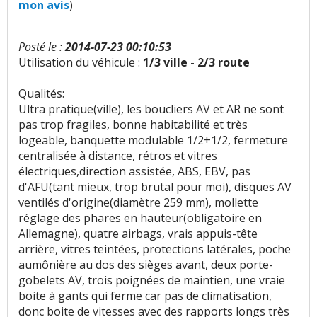
mon avis
)
Insonorisation et bruit perçu
:
5
aiment
52
Posté le :
2014-07-23 00:10:53
n'aiment pas
Utilisation du véhicule :
1/3 ville - 2/3 route
Bruit roulement/pneu
:
1
aime
2
n'aiment pas
Qualités:
Ultra pratique(ville), les boucliers AV et AR ne sont
Bruit d'air
:
1
aime
1
n'aime pas
pas trop fragiles, bonne habitabilité et très
logeable, banquette modulable 1/2+1/2, fermeture
Bruits parasites
:
1
aime
10
n'aiment pas
centralisée à distance, rétros et vitres
électriques,direction assistée, ABS, EBV, pas
Finition / qualité des plastiques
:
6
aiment
19
d'AFU(tant mieux, trop brutal pour moi), disques AV
n'aiment pas
ventilés d'origine(diamètre 259 mm), mollette
réglage des phares en hauteur(obligatoire en
Vieillissement des plastiques
:
2
n'aiment pas
Allemagne), quatre airbags, vrais appuis-tête
arrière, vitres teintées, protections latérales, poche
aumônière au dos des sièges avant, deux porte-
Sensibilité plastique
:
1
n'aime pas
gobelets AV, trois poignées de maintien, une vraie
boite à gants qui ferme car pas de climatisation,
Qualité des assemblages
:
1
n'aime pas
donc boite de vitesses avec des rapports longs très