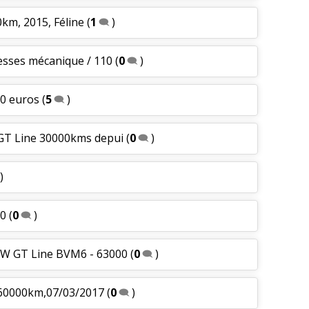
0km, 2015, Féline
(
1
)
tesses mécanique / 110
(
0
)
00 euros
(
5
)
 GT Line 30000kms depui
(
0
)
)
00
(
0
)
SW GT Line BVM6 - 63000
(
0
)
560000km,07/03/2017
(
0
)