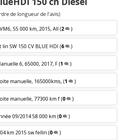
BlueHDI 150 ch Diesel
rdre de longueur de l'avis)
VM6, 55 000 km, 2015, All
(
2
)
t lin SW 150 CV BLUE HDI
(
6
)
anuelle 6, 65000, 2017, F
(
1
)
Boite manuelle, 165000kms,
(
1
)
oite manuelle, 77300 km f
(
0
)
année 09/2014 58 000 km
(
0
)
04 km 2015 sw fellin
(
0
)