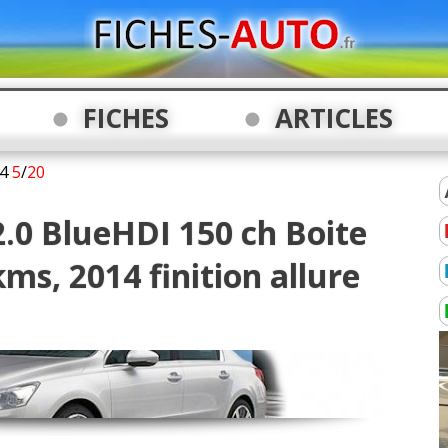
FICHES
ARTICLES
4
5
/
20
2.0 BlueHDI 150 ch Boite
s, 2014 finition allure