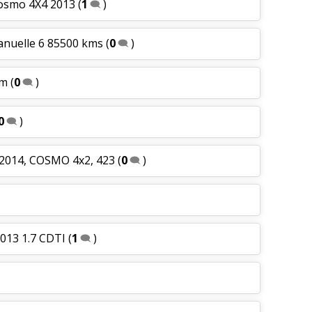
cosmo 4X4 2013
(
1
)
manuelle 6 85500 kms
(
0
)
lm
(
0
)
0
)
e 2014, COSMO 4x2, 423
(
0
)
013 1.7 CDTI
(
1
)