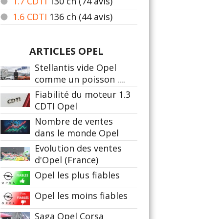
1.7 CDTI
130
ch (74 avis)
1.6 CDTI
136
ch (44 avis)
ARTICLES OPEL
Stellantis vide Opel
comme un poisson ....
Fiabilité du moteur 1.3
CDTI Opel
Nombre de ventes
dans le monde Opel
Evolution des ventes
d'Opel (France)
Opel les plus fiables
Opel les moins fiables
Saga Opel Corsa