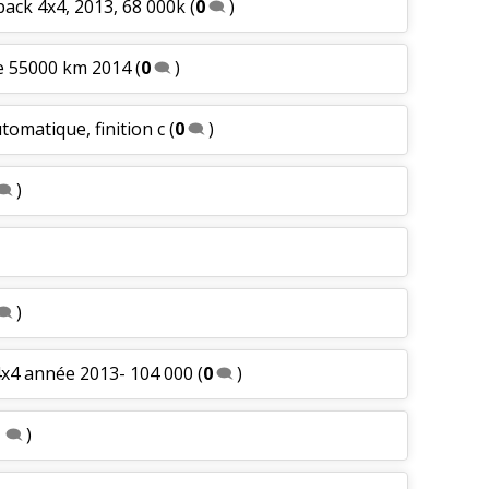
ack 4x4, 2013, 68 000k
(
0
)
se 55000 km 2014
(
0
)
tomatique, finition c
(
0
)
)
)
4x4 année 2013- 104 000
(
0
)
1
)