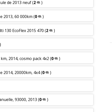
cule de 2013 neuf
(
2
)
ée 2013, 60 000km
(
0
)
dti 130 EcoFlex 2015 470
(
2
)
)
0 km, 2014, cosmo pack 4x2
(
0
)
ée 2014, 20000km, 4x4
(
0
)
anuelle, 93000, 2013
(
0
)