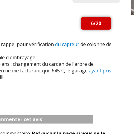
6/20
: rappel pour vérification
du capteur
de colonne de
ale d'embrayage.
 4 ans : changement du cardan de l'arbre de
 en ne me facturant que 645 €, le garage
ayant pris
!!
mmenter cet avis
le commentaire.
Rafraichir la page si vous ne le