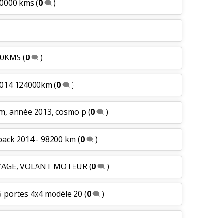
60000 kms
(
0
)
000KMS
(
0
)
 2014 124000km
(
0
)
km, année 2013, cosmo p
(
0
)
pack 2014 - 98200 km
(
0
)
AYAGE, VOLANT MOTEUR
(
0
)
5 portes 4x4 modèle 20
(
0
)