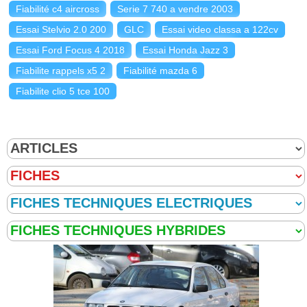
Fiabilité c4 aircross
Serie 7 740 a vendre 2003
Essai Stelvio 2.0 200
GLC
Essai video classa a 122cv
Essai Ford Focus 4 2018
Essai Honda Jazz 3
Fiabilite rappels x5 2
Fiabilité mazda 6
Fiabilite clio 5 tce 100