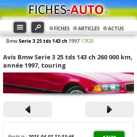
FICHES
ARTICLES
ACTUS
Bmw
Serie 3
25 tds 143 ch
1997
17
/
20
Avis Bmw Serie 3 25 tds 143 ch 260 000 km,
année 1997, touring
Posté le :
2015-04-01 11:33:46