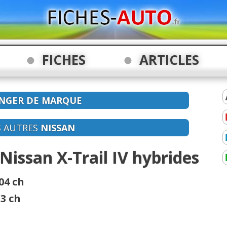
FICHES
ARTICLES
NGER DE MARQUE
S AUTRES
NISSAN
Nissan X-Trail IV hybrides
04 ch
3 ch