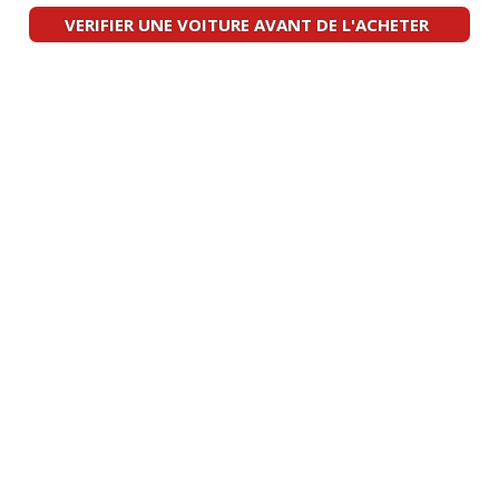
carat
(
0
)
VERIFIER UNE VOITURE AVANT DE L'ACHETER
1.9 TDi 130 ch boite tipronic, 228
17/20
000km, ann
(
4
)
1.9 TDi 130 ch manuelle 110 000 kms
18/20
année 200
(
0
)
1.9 TDi 130 ch 148000kms 2002
-- /20
MATCH
(
0
)
1.9 TDi 130 ch Manuelle / 300,000km /
19/20
2003 /
(
0
)
1.9 TDi 130 ch 4 motions 2002 260 000
14/20
km
(
4
)
1.9 TDi 130 ch 145000
(
0
)
14/20