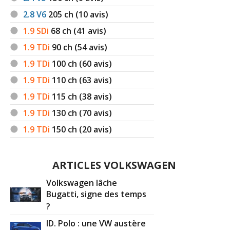
2.8 V6
205
ch (10 avis)
1.9 SDi
68
ch (41 avis)
1.9 TDi
90
ch (54 avis)
1.9 TDi
100
ch (60 avis)
1.9 TDi
110
ch (63 avis)
1.9 TDi
115
ch (38 avis)
1.9 TDi
130
ch (70 avis)
1.9 TDi
150
ch (20 avis)
ARTICLES VOLKSWAGEN
Volkswagen lâche
Bugatti, signe des temps
?
ID. Polo : une VW austère