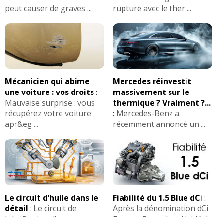
1.9 TDi 130 ch 240'000km / 2003
(
1
)
peut causer de graves ...
rupture avec le ther ...
19/20
1.9 TDi 130 ch 190000 km
(
0
)
19/20
1.9 TDi 130 ch kilometrage 415000,
16/20
Mécanicien qui abime
Mercedes réinvestit
année 2003
(
0
)
une voiture : vos droits
:
massivement sur le
Mauvaise surprise : vous
thermique ? Vraiment ?...
1.9 TDi 130 ch 200000 km 2004
16/20
récupérez votre voiture
:
Mercedes-Benz a
wembley +
(
0
)
apr&eg ...
récemment annoncé un ...
1.9 TDi 130 ch
(
0
)
17/20
1.9 TDi 130 ch 2002 confort plus
(
0
)
20/20
Le circuit d'huile dans le
Fiabilité du 1.5 Blue dCi
:
détail
:
Le circuit de
Après la dénomination dCi
1.9 TDi 130 ch 220000,2003,match2
(
0
16/20