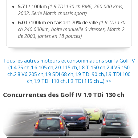
1.9 TDi 130 ch BM6, 280000km, 2003,
18/20
5.7
l / 100km
(1.9 TDi 130 ch BM6, 260 000 Kms,
15"
(
0
)
2002, Série Match chassis sport)
6.0
L/100km en faisant 70% de ville
(1.9 TDi 130
Golf IV 1.9 TDI 130 MATCH
(
0
)
13/20
ch 240 000km, boite manuelle 6 vitesses, Match 2
de 2003, jantes en 18 pouces)
1.9 TDi 130 ch 11/2002 381000 kms
(
0
19/20
)
Tous les autres moteurs et consommations sur la Golf IV
(1.4 75 ch,1.6 105 ch,2.0 115 ch,1.8 T 150 ch,2.4 V5 150
1.9 TDi 130 ch Année 2001 268000km
19/20
ch,2.8 V6 205 ch,1.9 SDi 68 ch,1.9 TDi 90 ch,1.9 TDi 100
sport +
(
3
)
ch,1.9 TDi 110 ch,1.9 TDi 115 ch ...) >>
1.9 TDi 130 ch
(
0
)
15/20
Concurrentes des Golf IV 1.9 TDi 130 ch
1.9 TDi 130 ch BVM 6 série match
18/20
300000kms
(
0
)
1.9 TDi 130 ch 2002 pack luxe
20/20