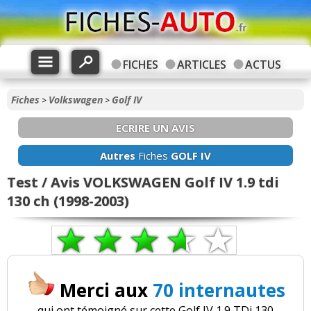
FICHES
ARTICLES
ACTUS
Fiches
Volkswagen
Golf IV
>
>
ECRIRE UN AVIS
Autres
Fiches
GOLF IV
Test / Avis VOLKSWAGEN Golf IV 1.9 tdi
130 ch (1998-2003)
Merci aux
70 internautes
qui ont témoigné sur cette Golf IV 1.9 TDi 130