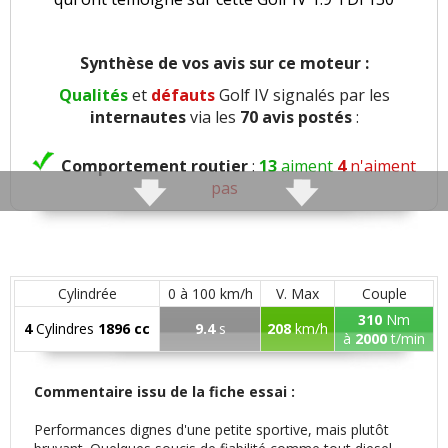
Synthèse de vos avis sur ce moteur :
Qualités
et
défauts
Golf IV signalés par les
internautes
via les
70 avis postés
:
Comportement routier
:
13
aiment
4
n'aiment
pas
Roulis
:
2
n'aiment pas
Freinage
:
1
aime
Cylindrée
0 à 100 km/h
V. Max
Couple
310
Nm
4
Cylindres
1896 cc
9.4
s
208
km/h
Agrément
:
18
aiment
5
n'aiment pas
à
2000
t/min
Poids
:
1
n'aime pas
Commentaire issu de la fiche essai :
Performances dignes d'une petite sportive, mais plutôt
Confort global
:
13
aiment
7
n'aiment pas