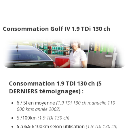
1.9 TDi 130 ch 350 000, 2002, 4 motion
18/20
(
0
)
Consommation Golf IV 1.9 TDi 130 ch
1.9 TDi 130 ch 325 000 km 2002/11
16/20
série Match
(
0
)
1.9 TDi 130 ch année 2003, Match1,
19.5/20
BM6, 310 0
(
0
)
1.9 TDi 130 ch Boite meca , 74000km,
18/20
11/2001
(
0
)
Consommation 1.9 TDi 130 ch (
5
DERNIERS
témoignages) :
1.9 TDi 130 ch
(
0
)
19/20
6 / 5l en moyenne
(1.9 TDi 130 ch manuelle 110
000 kms année 2002)
1.9 TDi 130 ch 09/2003 320 000km
18/20
5 /100km
(1.9 TDi 130 ch)
match 2 jant
(
0
)
5
à
6.5
l/100km selon utilisation
(1.9 TDi 130 ch)