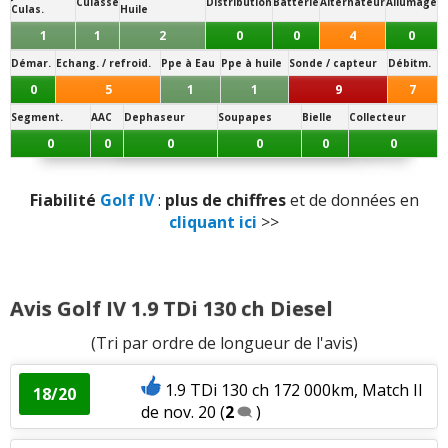
Culasse
Distribution
Batterie
Alternateur
Allumage
- (
205/55 R 16
:
Conso raisonnable
)
Culas.
Huile
Habitabilité
:
2
aiment
2
n'aiment pas
1
1
2
0
0
4
0
Note des internautes :
17/20
Démar.
Echang. / refroid.
Ppe à Eau
Ppe à huile
Sonde / capteur
Débitm.
Volume de coffre
:
4
aiment
Panne la plus signalée :
0
5
1
1
9
7
volant moteur
Puissance moteur et relances
:
12
aiment
4
Segment.
AAC
Dephaseur
Soupapes
Bielle
Collecteur
n'aiment pas
0
0
0
0
0
0
Couple moteur
:
16
aiment
2
n'aiment pas
Fiabilité
Golf IV
:
plus de chiffres
et de données en
cliquant ici
>>
Capacité de tractage
:
1
aime
1
n'aime pas
Consommation
:
18
aiment
5
n'aiment pas
Avis Golf IV 1.9 TDi 130 ch Diesel
Boîte de vitesses (agrément, longueur des
(Tri par ordre de longueur de l'avis)
rapports)
:
1
aime
1
n'aime pas
1.9 TDi 130 ch 172 000km, Match II
18/20
Style
:
3
aiment
de nov. 20
(
2
)