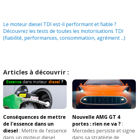
1.9 TDi 130 ch boite auto Tiptronic 5
15/20
230000
(
0
)
Le moteur diesel TDI est-il performant et fiable ?
Découvrez les tests de toutes les motorisations TDI
1.9 TDi 130 ch 460000kms boîte meca
18/20
(fiabilité, performances, consommation, agrément ...)
année 200
(
0
)
1.9 TDi 130 ch 360000
(
0
)
16/20
Articles à découvrir :
1.9 tdi 130 ch 2003 match 2
(
0
)
18/20
1.9 TDi 130 ch 2002 Boite 6 275000km
17/20
(
0
)
Conséquences de mettre
Nouvelle AMG GT 4
1.9 TDi 130 ch 301000
(
0
)
17.5/20
de l'essence dans un
portes : rien ne va ?
:
diesel
:
Mettre de l'essence
Mercedes persiste et signe
dans un moteur diesel
dans sa stratégie de