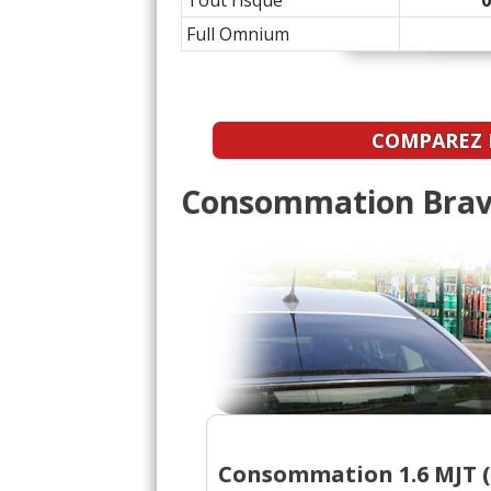
Tout risque
Full Omnium
1.6 MJT (d) 90 ch 2010 
17/20
1.6 MJT (d) 90 ch 62000
-- /20
COMPAREZ L
Consommation Bravo 
Consommation 1.6 MJT (d