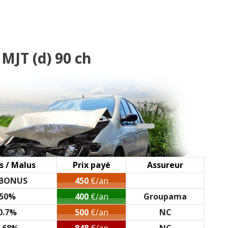
 2010 emotion
(
0
)
 ch 120000
(
0
)
MJT (d) 90 ch
00,2009,dynamique
(
1
)
 kms,2009,dynamic
(
0
)
ch
(
0
)
embre 2010 46000 km
(
0
)
s / Malus
Prix payé
Assureur
 BONUS
450
€/an
90 ch 136000 kms 2007
(
0
)
50%
400
€/an
Groupama
0.7%
500
€/an
NC
0kms année 2010
(
0
)