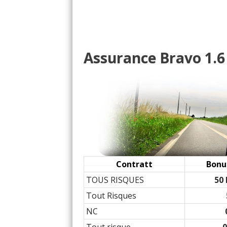
1.6 MJT (d) 90 ch 90000
18/20
1.6 MJT (d) / Multijet 90
15/20
Assurance Bravo 1.6 
1.6 MJT (d) 90 ch 1150
18/20
1.6 MJT (d) 90 ch 81000
16/20
1.6 MJT (d) / Multijet 90 
16/20
1.6 MJT (d) 90 ch sept
10/20
Contratt
Bonu
TOUS RISQUES
50
1.6 MJT (d) / Multijet 
14/20
Tout Risques
NC
1.6 MJT (d) 90 ch 26.00
-- /20