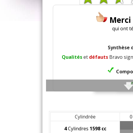
Merci
qui ont t
Synthèse d
Qualités
et
défauts
Bravo sign
Compor
Confort 
Cylindrée
0
4
Cylindres
1598 cc
Confort de