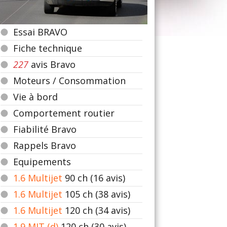
Essai BRAVO
Fiche technique
227
avis Bravo
Moteurs / Consommation
Vie à bord
Comportement routier
Fiabilité Bravo
Rappels Bravo
Equipements
1.6 Multijet
90
ch (16 avis)
1.6 Multijet
105
ch (38 avis)
1.6 Multijet
120
ch (34 avis)
1.9 MJT (d)
120
ch (30 avis)