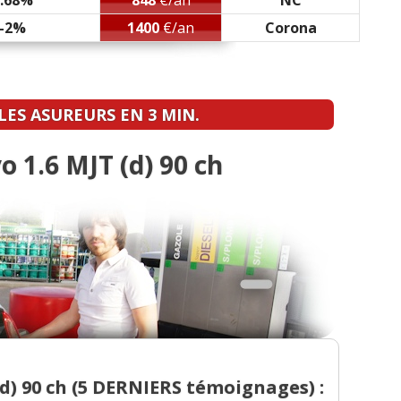
0.68%
848
€/an
NC
-2%
1400
€/an
Corona
- 52000 km
(
0
)
km de 2010
(
0
)
ES ASUREURS EN 3 MIN.
1.6 MJT (d) 90 ch
) 90 ch (
5 DERNIERS
témoignages) :