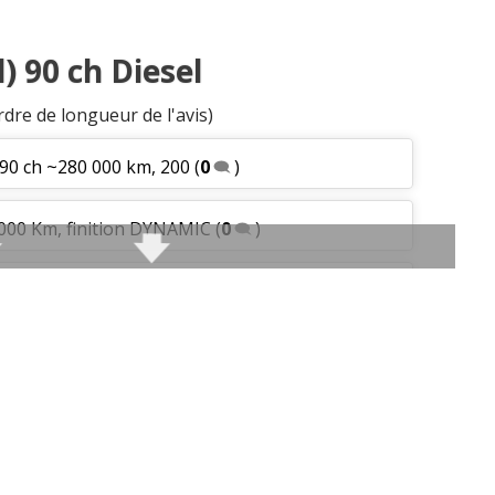
après vente
:
1
n'aime pas
) 90 ch Diesel
tretien (coût)
:
1
aime
rdre de longueur de l'avis)
t 90 ch ~280 000 km, 200
(
0
)
9000 Km, finition DYNAMIC
(
0
)
, 03/2010, 80.000 kms
(
0
)
0 ch Bravo Dynamic 20
(
0
)
kms Mars 2010 finit
(
0
)