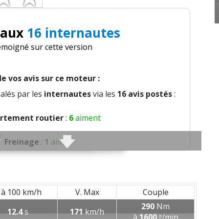
 aux
16 internautes
émoigné sur cette version
e vos avis sur ce moteur :
alés par les
internautes
via les
16 avis postés
:
tement routier
:
6
aiment
Freinage
:
1
aime
Agrément
:
4
aiment
global
:
6
aiment
1
n'aime pas
 à 100 km/h
V. Max
Couple
290
Nm
12.4
s
171
km/h
s sièges
:
3
aiment
1
n'aime pas
à
1600
t/min