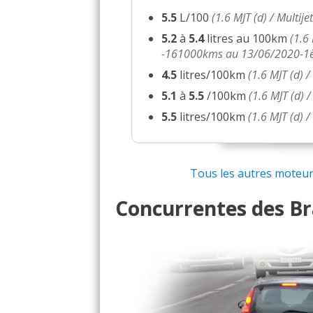
5.5
L/100
(1.6 MJT (d) / Multij
5.2
à
5.4
litres au 100km
(1.6
-161000kms au 13/06/2020-1è
4.5
litres/100km
(1.6 MJT (d) 
5.1
à
5.5
/100km
(1.6 MJT (d)
5.5
litres/100km
(1.6 MJT (d) /
Tous les autres moteurs
Concurrentes des Bra