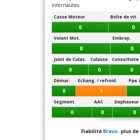
Rétro
internautes.
radiateur
Casse Moteur
Boîte de vit.
Vol
0
0
Puissance moteu
Volant Mot.
Embray.
Co
0
0
Joint de Culas.
Culasse
Conso/Fuite 
Boîte de vitesses (agréme
0
0
0
Démar.
Echang. / refroid.
Ppe 
0
1
Equipe
Segment.
AAC
Dephaseur
Po
0
0
0
Eclai
Fiabilité
Bravo
:
plus de 