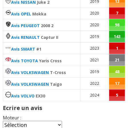
2019
13
Avis NISSAN
Juke 2
2020
7
Avis OPEL
Mokka
2020
98
Avis PEUGEOT
2008 2
2019
143
Avis RENAULT
Captur II
2023
1
Avis SMART
#1
2021
21
Avis TOYOTA
Yaris Cross
2019
48
Avis VOLKSWAGEN
T-Cross
2022
17
Avis VOLKSWAGEN
Taigo
2024
5
Avis VOLVO
EX30
Ecrire un avis
Moteur :