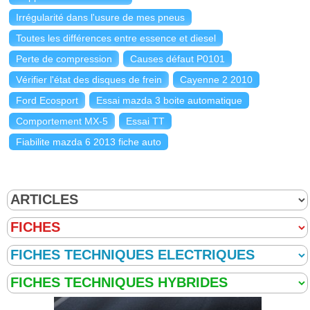
Irrégularité dans l'usure de mes pneus
Toutes les différences entre essence et diesel
Perte de compression
Causes défaut P0101
Vérifier l'état des disques de frein
Cayenne 2 2010
Ford Ecosport
Essai mazda 3 boite automatique
Comportement MX-5
Essai TT
Fiabilite mazda 6 2013 fiche auto