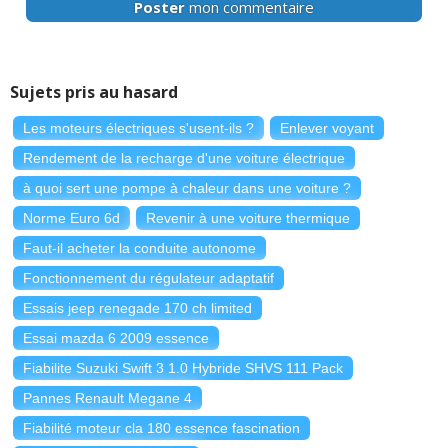
Poster
mon commentaire
Sujets pris au hasard
Les moteurs électriques s'usent-ils ?
Enlever voyant
Rendement de la recharge d'une voiture électrique
à quoi sert une pompe à chaleur dans une voiture ?
Norme Euro 6d
Revenir à une voiture thermique
Faut-il acheter la conduite autonome
Fonctionnement du régulateur adaptatif
Essais jeep renegade 170 ch limited
Essai mazda 6 2009 essence
Fiabilite Suzuki Swift 3 1.0 Hybride SHVS 111 Pack
Pannes Renault Megane 4
Fiabilité moteur cla 180 essence fascination