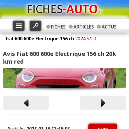
FICHES
ARTICLES
ACTUS
Fiat
600
600e Electrique 156 ch
2024
5
/
20
Avis Fiat 600 600e Electrique 156 ch 20k
km red
Posté le :
2025-01-16 12:46:53