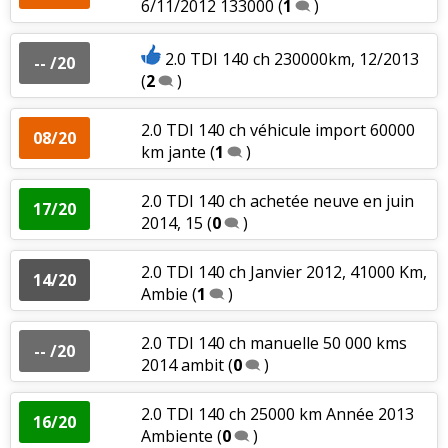
6/11/2012 133000
(
1
)
2.0 TDI 140 ch 230000km, 12/2013
-- /20
(
2
)
2.0 TDI 140 ch véhicule import 60000
08/20
km jante
(
1
)
2.0 TDI 140 ch achetée neuve en juin
17/20
2014, 15
(
0
)
2.0 TDI 140 ch Janvier 2012, 41000 Km,
14/20
Ambie
(
1
)
2.0 TDI 140 ch manuelle 50 000 kms
-- /20
2014 ambit
(
0
)
2.0 TDI 140 ch 25000 km Année 2013
16/20
Ambiente
(
0
)