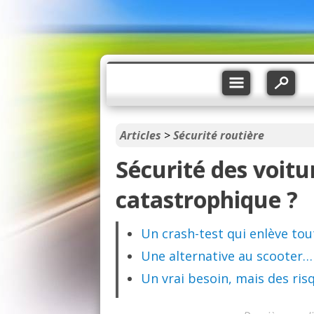
Articles
>
Sécurité routière
Sécurité des voitu
catastrophique ?
Un crash-test qui enlève tout
Une alternative au scooter…
Un vrai besoin, mais des ri