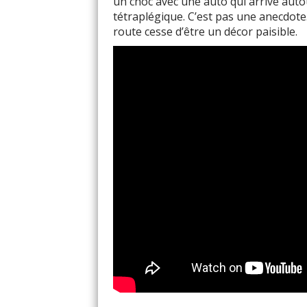
un choc avec une auto qui arrive autou
tétraplégique. C’est pas une anecdote.
route cesse d’être un décor paisible.