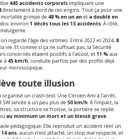
ilise
445 accidents corporels
impliquant une
4
directement à bord de ces engins. Tout ça pour une
a mortalité grimpe de
48 % en un an
et
a doublé en
e dos: environ
1 décès tous les 13 accidents
. À côté,
 indulgente.
 on regarde l’âge des victimes. Entre 2022 et 2024,
8
a vie. Et comme si ça ne suffisait pas, la Sécurité
s concernés étaient positifs à l’alcool, et
11 %
aux
ée à
45 km/h
, conduite parfois par des profils déjà
reur microscopique.
ève toute illusion
organisé un crash-test. Une Citroën Ami à l’arrêt,
 SW lancée à un peu plus de
50 km/h
. À l’impact, la
tres, sa structure se froisse, la portière se replie.
 eu
au minimum un mort et un blessé grave
.
tacle pédagogique. Elle reproduit un accident réel: un
e
14 ans
, aucun n’est attaché, un stop mal respecté, et