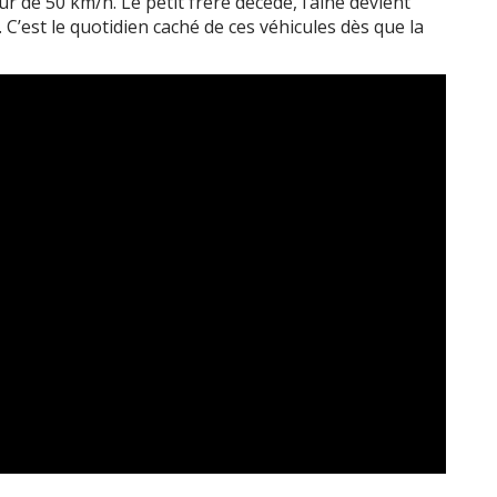
r de 50 km/h. Le petit frère décède, l’aîné devient
 C’est le quotidien caché de ces véhicules dès que la