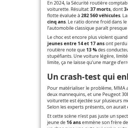
En 2024, la Sécurité routière comptab
voiturette. Résultat:
37 morts
, dont
3
flotte évaluée à
282 560 véhicules
. L
cinq ans
. Le ratio donne froid dans l
l’automobile classique paraît presque
Le choc est encore plus violent quand
jeunes entre 14 et 17 ans
ont perdu l
routière note que
13 %
des conducteur
stupéfiants. Une voiture légère, limit
limite, ça ne laisse qu’une marge d’er
Un crash-test qui enl
Pour matérialiser le problème, MMA a 
deux mannequins, et une Peugeot 308
voiturette est éjectée sur plusieurs mè
Selon les experts présents, on aurait
Et cette scène n’est pas juste un spec
jeune de
16 ans
emmène son frère d