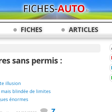
FICHES
ARTICLES
res sans permis :
e illusion
 mais blindée de limites
sques énormes
7