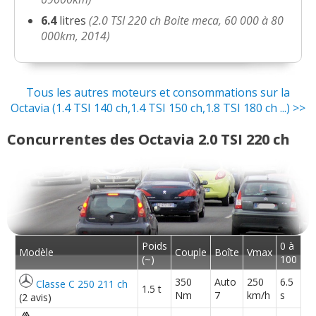
6.4
litres
(2.0 TSI 220 ch Boite meca, 60 000 à 80
000km, 2014)
Tous les autres moteurs et consommations sur la
Octavia (1.4 TSI 140 ch,1.4 TSI 150 ch,1.8 TSI 180 ch ...) >>
Concurrentes des Octavia 2.0 TSI 220 ch
Poids
0 à
Modèle
Couple
Boîte
Vmax
(~)
100
350
Auto
250
6.5
Classe C 250 211 ch
1.5 t
Nm
7
km/h
s
(2 avis)