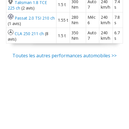
300
Auto
240
7.4
Talisman 1.8 TCE
1.5 t
Nm
7
km/h
s
225 ch
(2 avis)
280
Méc
240
7.8
Passat 2.0 TSI 210 ch
1.55 t
Nm
6
km/h
s
(1 avis)
350
Auto
240
6.7
CLA 250 211 ch
(8
1.5 t
Nm
7
km/h
s
avis)
Toutes les autres performances automobiles >>