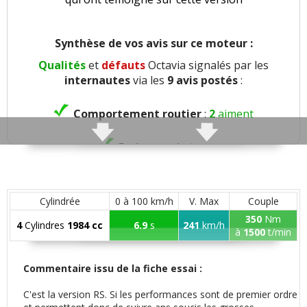
Synthèse de vos avis sur ce moteur :
Qualités
et
défauts
Octavia signalés par les
internautes
via les
9 avis postés
:
Comportement routier
:
2
aiment
Freinage
:
1
aime
Agrément
:
3
aiment
Cylindrée
0 à 100 km/h
V. Max
Couple
Confort global
:
4
aiment
2
n'aiment pas
350
Nm
4
Cylindres
1984 cc
6.9
s
241
km/h
à
1500
t/min
Confort des sièges
:
1
aime
1
n'aime pas
Commentaire issu de la fiche essai :
Insonorisation et bruit perçu
:
3
n'aiment pas
C'est la version RS. Si les performances sont de premier ordre