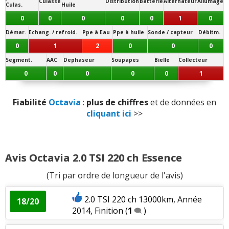
Mécanique
6 vitesses
Fiabilité
:
1
aime
1
n'aime pas
Culasse
Distribution
Batterie
Alternateur
Allumage
Culas.
Huile
Jantes disponibles de série :
0
0
0
0
0
1
0
19 pouces
Entretien (coût)
:
1
n'aime pas
Démar.
Echang. / refroid.
Ppe à Eau
Ppe à huile
Sonde / capteur
Débitm.
Note des internautes :
0
1
2
0
0
0
15.4/20
Segment.
AAC
Dephaseur
Soupapes
Bielle
Collecteur
Panne la plus signalée :
0
0
0
0
0
1
pompe à eau
Fiabilité
Octavia
:
plus de chiffres
et de données en
cliquant ici
>>
Avis Octavia 2.0 TSI 220 ch Essence
(Tri par ordre de longueur de l'avis)
2.0 TSI 220 ch 13000km, Année
18/20
2014, Finition
(
1
)