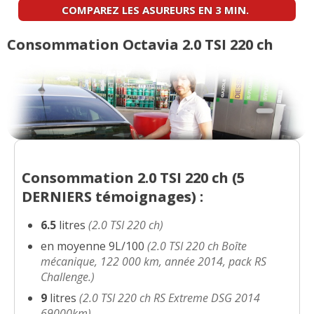
(
0
)
COMPAREZ LES ASUREURS EN 3 MIN.
2.0 TSI 220 ch Combi rs avec dsg6
(
1
Consommation Octavia 2.0 TSI 220 ch
00/20
)
Consommation 2.0 TSI 220 ch (
5
DERNIERS
témoignages) :
6.5
litres
(2.0 TSI 220 ch)
en moyenne 9L/100
(2.0 TSI 220 ch Boîte
mécanique, 122 000 km, année 2014, pack RS
Challenge.)
9
litres
(2.0 TSI 220 ch RS Extreme DSG 2014
69000km)