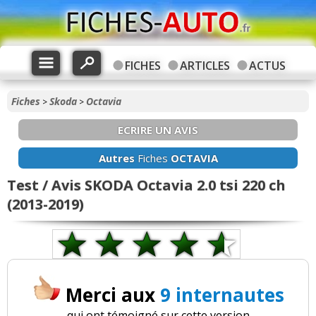
FICHES
ARTICLES
ACTUS
Fiches
Skoda
Octavia
>
>
ECRIRE UN AVIS
Autres
Fiches
OCTAVIA
Test / Avis SKODA Octavia 2.0 tsi 220 ch
(2013-2019)
Merci aux
9 internautes
qui ont témoigné sur cette version