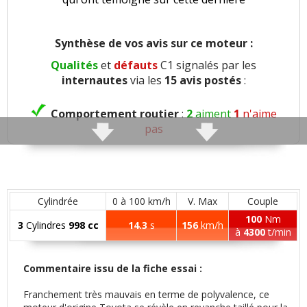
Synthèse de vos avis sur ce moteur :
Qualités
et
défauts
C1 signalés par les
internautes
via les
15 avis postés
:
Comportement routier
:
2
aiment
1
n'aime
pas
Agrément
:
1
aime
Confort global
:
3
aiment
2
n'aiment pas
Cylindrée
0 à 100 km/h
V. Max
Couple
100
Nm
3
Cylindres
998 cc
14.3
s
156
km/h
Insonorisation et bruit perçu
:
2
n'aiment pas
à
4300
t/min
Finition / qualité des plastiques
:
1
aime
Commentaire issu de la fiche essai :
Franchement très mauvais en terme de polyvalence, ce
Puissance moteur et relances
:
1
aime
1