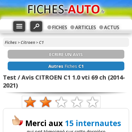
FICHES
ARTICLES
ACTUS
Fiches
Citroen
C1
>
>
ECRIRE UN AVIS
Autres
Fiches
C1
Test / Avis CITROEN C1 1.0 vti 69 ch (2014-
2021)
Merci aux
15 internautes
qui ont témoigné sur cette dernière