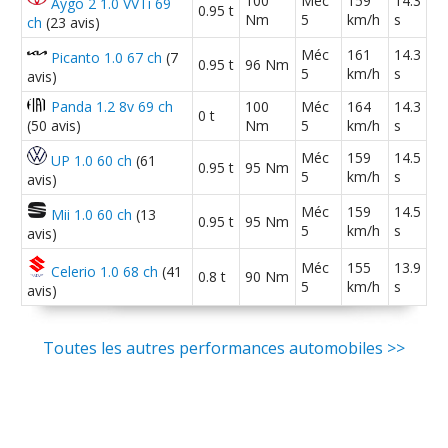
100
Méc
159
14.3
Aygo 2 1.0 VVTi 69
0.95 t
Nm
5
km/h
s
ch
(23 avis)
Méc
161
14.3
Picanto 1.0 67 ch
(7
0.95 t
96 Nm
5
km/h
s
avis)
Panda 1.2 8v 69 ch
100
Méc
164
14.3
0 t
(50 avis)
Nm
5
km/h
s
Méc
159
14.5
UP 1.0 60 ch
(61
0.95 t
95 Nm
5
km/h
s
avis)
Méc
159
14.5
Mii 1.0 60 ch
(13
0.95 t
95 Nm
5
km/h
s
avis)
Méc
155
13.9
Celerio 1.0 68 ch
(41
0.8 t
90 Nm
5
km/h
s
avis)
Toutes les autres performances automobiles >>