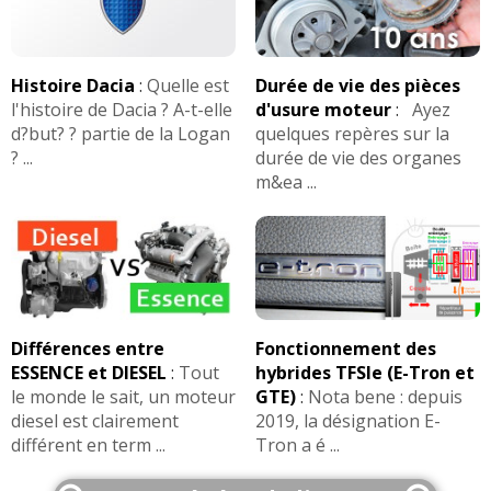
Histoire Dacia
:
Quelle est
Durée de vie des pièces
l'histoire de Dacia ? A-t-elle
d'usure moteur
:
Ayez
d?but? ? partie de la Logan
quelques repères sur la
? ...
durée de vie des organes
m&ea ...
Différences entre
Fonctionnement des
ESSENCE et DIESEL
:
Tout
hybrides TFSIe (E-Tron et
le monde le sait, un moteur
GTE)
:
Nota bene : depuis
diesel est clairement
2019, la désignation E-
différent en term ...
Tron a é ...