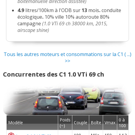
boitemanuelle direction assistée)
4.9
litres/100km à l'ODB sur
13
mois
.
conduite
1.0 VTi 69 ch
(
0
)
-- /20
écologique
.
10% ville 10% autoroute 80%
campagne
(1.0 VTi 69 ch 38000 km, 2015,
airscape shine)
Tous les autres moteurs et consommations sur la C1 ( ...)
>>
Concurrentes des C1 1.0 VTi 69 ch
Poids
0 à
Modèle
Couple
Boîte
Vmax
(~)
100