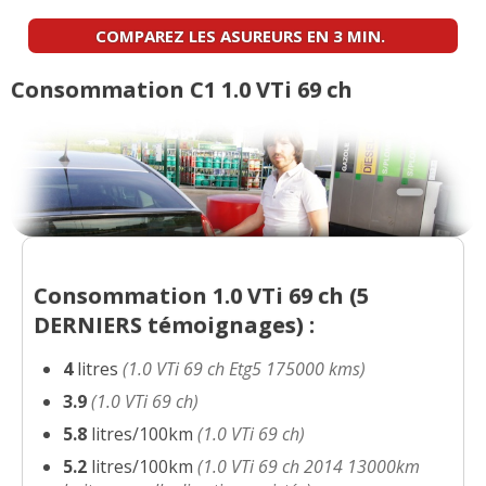
10/20
boitemanuelle dir
(
0
)
COMPAREZ LES ASUREURS EN 3 MIN.
1.0 VTi 69 ch
(
0
)
15/20
Consommation C1 1.0 VTi 69 ch
1.0 VTi 69 ch Etg5 175000 kms
(
2
)
18/20
1.0 VTi 69 ch 1000km Boite robotisée
-- /20
(
0
)
Consommation 1.0 VTi 69 ch (
5
1.0 VTi 69 ch
(
2
)
12/20
DERNIERS
témoignages) :
4
litres
(1.0 VTi 69 ch Etg5 175000 kms)
1.0 VTi 69 ch 2500km 2014 feel edition
18/20
(
0
)
3.9
(1.0 VTi 69 ch)
5.8
litres/100km
(1.0 VTi 69 ch)
1.0 VTi 69 ch
(
0
)
-- /20
5.2
litres/100km
(1.0 VTi 69 ch 2014 13000km