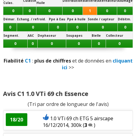
Culasse
Distribution
Batterie
Alternateur
Allumage
- (
165/65 R 14
:
Roulis maitrisé
/
Jantes exposées aux
Culas.
Huile
trottoirs / Confort dégradé
/
Tenue de cap difficile à haute
0
0
0
0
1
0
0
vitesse
/
Tenue de route précaire
/
Conso réduite
)
Démar.
Echang. / refroid.
Ppe à Eau
Ppe à huile
Sonde / capteur
Débitm.
15 pouces
- (
165/60 R 15
:
Roulis maitrisé
/
Jantes exposées aux
0
0
0
0
0
0
trottoirs / Confort dégradé
/
Tenue de cap difficile à haute
Segment.
AAC
Dephaseur
Soupapes
Bielle
Collecteur
vitesse
/
Tenue de route précaire
/
Conso réduite
)
0
0
0
0
0
0
Note des internautes :
15.8/20
Fiabilité
C1
:
plus de chiffres
et de données en
cliquant
Panne la plus signalée :
ici
>>
pompe à carburant
Avis C1 1.0 VTi 69 ch Essence
(Tri par ordre de longueur de l'avis)
1.0 VTi 69 ch ETG 5 airscape
18/20
16/12/2014, 300k
(
3
)