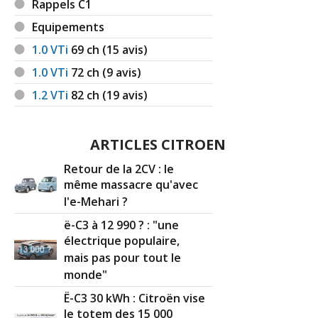
Rappels C1
Equipements
1.0 VTi
69
ch (15 avis)
1.0 VTi
72
ch (9 avis)
1.2 VTi
82
ch (19 avis)
ARTICLES CITROEN
Retour de la 2CV : le
même massacre qu'avec
l'e-Mehari ?
ë-C3 à 12 990 ? : "une
électrique populaire,
mais pas pour tout le
monde"
Ë-C3 30 kWh : Citroën vise
le totem des 15 000