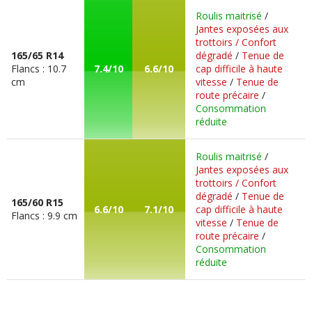
Roulis maitrisé
/
Jantes exposées aux
trottoirs / Confort
165/65 R14
dégradé
/
Tenue de
Flancs : 10.7
7.4/10
6.6/10
cap difficile à haute
cm
vitesse
/
Tenue de
route précaire
/
Consommation
réduite
Roulis maitrisé
/
Jantes exposées aux
trottoirs / Confort
dégradé
/
Tenue de
165/60 R15
6.6/10
7.1/10
cap difficile à haute
Flancs : 9.9 cm
vitesse
/
Tenue de
route précaire
/
Consommation
réduite