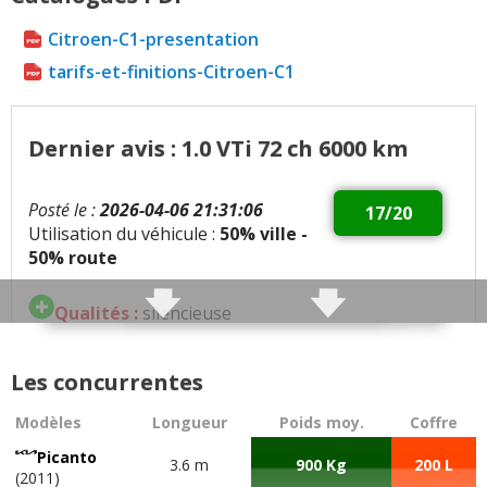
Citroen-C1-presentation
tarifs-et-finitions-Citroen-C1
Dernier avis : 1.0 VTi 72 ch 6000 km
Posté le :
2026-04-06 21:31:06
17/20
Utilisation du véhicule :
50% ville -
50% route
Qualités :
silencieuse
bien equipé consommation faible
6 injecteurs 2 par cylindre
Les concurrentes
climatisation
moteur fiable toyota
Modèles
Longueur
Poids moy.
Coffre
Picanto
Défauts :
amortisseur ferme sur route degradée
3.6 m
900 Kg
200 L
(2011)