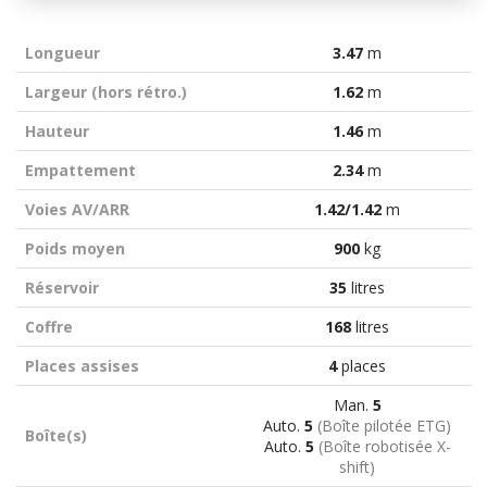
Longueur
3.47
m
Largeur (hors rétro.)
1.62
m
Hauteur
1.46
m
Empattement
2.34
m
Voies AV/ARR
1.42/1.42
m
Poids moyen
900
kg
Réservoir
35
litres
Coffre
168
litres
Places assises
4
places
Man.
5
Auto.
5
(Boîte pilotée ETG)
Boîte(s)
Auto.
5
(Boîte robotisée X-
shift)