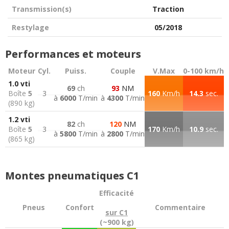
Transmission(s)
Traction
Restylage
05/2018
Performances et moteurs
Moteur
Cyl.
Puiss.
Couple
V.Max
0-100 km/h
1.0 vti
69
ch
93
NM
Boîte
5
3
160
Km/h
14.3
sec.
à
6000
T/min
à
4300
T/min
(890 kg)
1.2 vti
82
ch
120
NM
Boîte
5
3
170
Km/h
10.9
sec.
à
5800
T/min
à
2800
T/min
(865 kg)
Montes pneumatiques C1
Efficacité
Pneus
Confort
Commentaire
sur C1
(~900 kg)