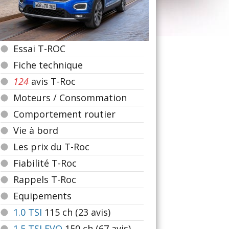
Essai T-ROC
Fiche technique
124
avis T-Roc
Moteurs / Consommation
Comportement routier
Vie à bord
Les prix du T-Roc
Fiabilité T-Roc
Rappels T-Roc
Equipements
1.0 TSI
115
ch (23 avis)
1.5 TSI EVO
150
ch (67 avis)