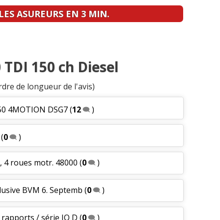
ES ASUREURS EN 3 MIN.
 TDI 150 ch Diesel
rdre de longueur de l'avis)
 150 4MOTION DSG7
(
12
)
(
0
)
g, 4 roues motr. 48000
(
0
)
clusive BVM 6. Septemb
(
0
)
 rapports / série IQ D
(
0
)