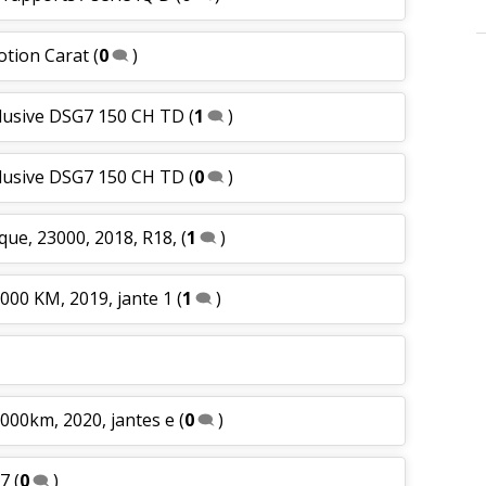
otion Carat
(
0
)
clusive DSG7 150 CH TD
(
1
)
clusive DSG7 150 CH TD
(
0
)
que, 23000, 2018, R18,
(
1
)
 000 KM, 2019, jante 1
(
1
)
0000km, 2020, jantes e
(
0
)
g7
(
0
)