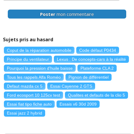
Poster
mon commentaire
Sujets pris au hasard
Coput de la réparation automobile
Code défaut P0434
Principe du ventilateur
Lexus : De concepts-cars à la réalité
Pourquoi la pression d'huile baisse
Plateforme CLA
2
Tous les rappels Alfa Roméo
Pignon de différentiel
Defaut mazda cx 5
Essai Cayenne 2 GTS
Ford ecosport 10 125cv test
Qualites et defauts de la clio 5
Essai fiat tipo fiche auto
Essais x6 30d 2009
Essai jazz 2 hybrid