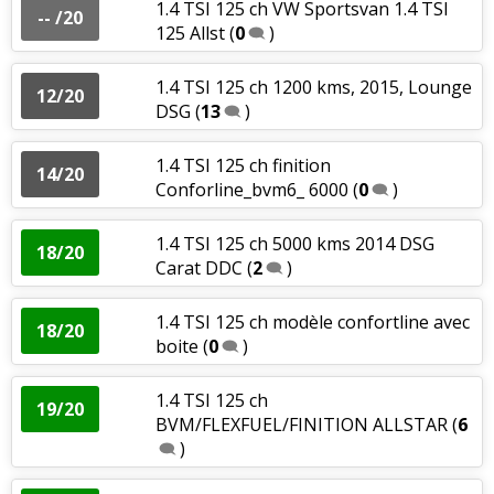
1.4 TSI 125 ch VW Sportsvan 1.4 TSI
-- /20
125 Allst
(
0
)
1.4 TSI 125 ch 1200 kms, 2015, Lounge
12/20
DSG
(
13
)
1.4 TSI 125 ch finition
14/20
Conforline_bvm6_ 6000
(
0
)
1.4 TSI 125 ch 5000 kms 2014 DSG
18/20
Carat DDC
(
2
)
1.4 TSI 125 ch modèle confortline avec
18/20
boite
(
0
)
1.4 TSI 125 ch
19/20
BVM/FLEXFUEL/FINITION ALLSTAR
(
6
)