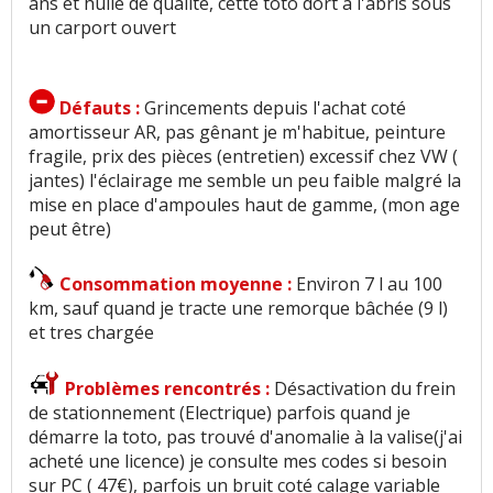
ans et huile de qualité, cette toto dort à l'abris sous
un carport ouvert
Défauts :
Grincements depuis l'achat coté
amortisseur AR, pas gênant je m'habitue, peinture
fragile, prix des pièces (entretien) excessif chez VW (
jantes) l'éclairage me semble un peu faible malgré la
mise en place d'ampoules haut de gamme, (mon age
peut être)
Consommation moyenne :
Environ 7 l au 100
km, sauf quand je tracte une remorque bâchée (9 l)
et tres chargée
Problèmes rencontrés :
Désactivation du frein
de stationnement (Electrique) parfois quand je
démarre la toto, pas trouvé d'anomalie à la valise(j'ai
acheté une licence) je consulte mes codes si besoin
sur PC ( 47€), parfois un bruit coté calage variable