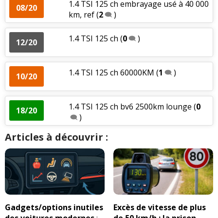
1.4 TSI 125 ch embrayage usé à 40 000
08/20
km, ref
(
2
)
1.4 TSI 125 ch
(
0
)
12/20
1.4 TSI 125 ch 60000KM
(
1
)
10/20
1.4 TSI 125 ch bv6 2500km lounge
(
0
18/20
)
Articles à découvrir :
Gadgets/options inutiles
Excès de vitesse de plus
des voitures modernes
:
de 50 km/h : la prison