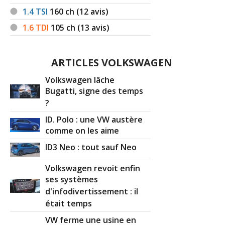
1.4 TSI
160
ch (12 avis)
1.6 TDI
105
ch (13 avis)
ARTICLES VOLKSWAGEN
Volkswagen lâche
Bugatti, signe des temps
?
ID. Polo : une VW austère
comme on les aime
ID3 Neo : tout sauf Neo
Volkswagen revoit enfin
ses systèmes
d'infodivertissement : il
était temps
VW ferme une usine en