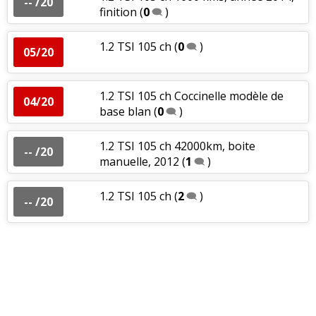
-- /20
finition
(
0
)
1.2 TSI 105 ch
(
0
)
05/20
1.2 TSI 105 ch Coccinelle modèle de
04/20
base blan
(
0
)
1.2 TSI 105 ch 42000km, boite
-- /20
manuelle, 2012
(
1
)
1.2 TSI 105 ch
(
2
)
-- /20