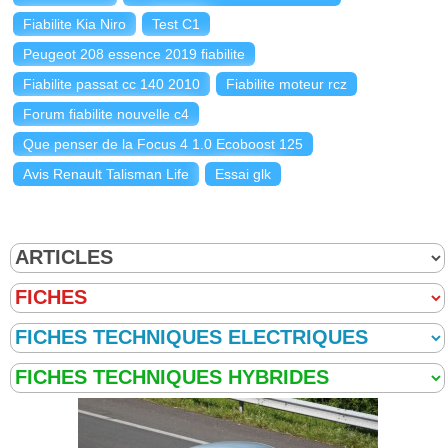
Fiabilite Kia Niro
Test C1
Peugeot 208 essence 2019 fiabilite
Fiabilite passat cc 140 2010
Fiabilite moteur rcz
Forum fiabilite nouvelle c4
Que penser de la Focus 4 1.0 Ecoboost 125
Avis Renault Talisman Life
Essai glk