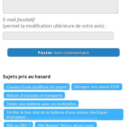
E-mail
facultatif
(permet la modification ultérieure de votre avis) :
Poster
mon commentaire
Sujets pris au hasard
Causes d'une soufflerie en panne
Décaper une vanne EGR
Voiture d'occasion et tromperie
Tester une batterie avec un multimètre
Vérifier le bon état de la batterie d'une voiture électrique
d'occasion
991 ou 992 ?
Alfa Romeo Stelvio diesel essai