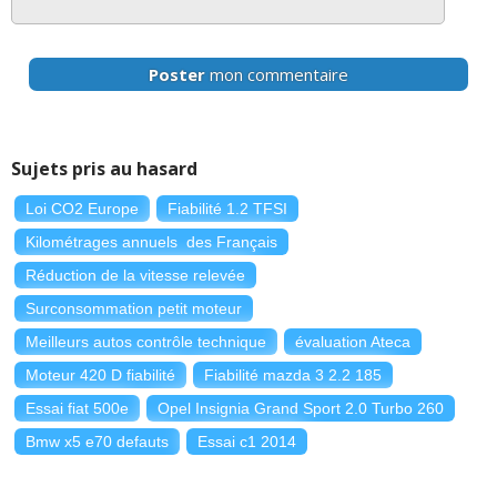
Poster
mon commentaire
Sujets pris au hasard
Loi CO2 Europe
Fiabilité 1.2 TFSI
Kilométrages annuels des Français
Réduction de la vitesse relevée
Surconsommation petit moteur
Meilleurs autos contrôle technique
évaluation Ateca
Moteur 420 D fiabilité
Fiabilité mazda 3 2.2 185
Essai fiat 500e
Opel Insignia Grand Sport 2.0 Turbo 260
Bmw x5 e70 defauts
Essai c1 2014