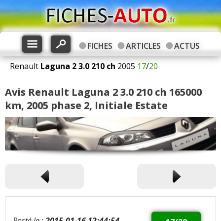
FICHES
ARTICLES
ACTUS
Renault
Laguna 2
3.0 210 ch
2005
17
/
20
Avis Renault Laguna 2 3.0 210 ch 165000
km, 2005 phase 2, Initiale Estate
Posté le :
2015-01-16 12:44:54