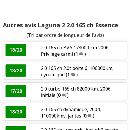
Autres avis Laguna 2 2.0 165 ch Essence
(Tri par ordre de longueur de l'avis)
2.0 165 ch BVA 178000 km 2006
18/20
Privilege carmi
(
1
)
2.0 165 ch 2.0t boite 6, 106000Km,
18/20
dynamique
(
1
)
2.0 turbo 165 ch 82000 km, 2006,
17/20
initiale
(
0
)
2.0 165 ch dynamique, 2004,
18/20
110000kms, jantes
(
0
)
2.0 165 ch Luxe privilège ph2 estate