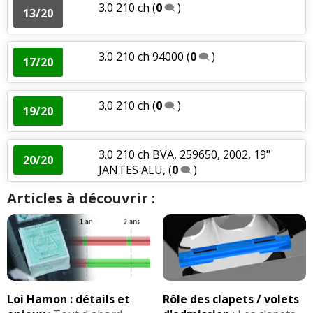
3.0 210 ch
(
0
)
13/20
3.0 210 ch 94000
(
0
)
17/20
3.0 210 ch
(
0
)
19/20
3.0 210 ch BVA, 259650, 2002, 19"
20/20
JANTES ALU,
(
0
)
Articles à découvrir :
Loi Hamon : détails et
Rôle des clapets / volets