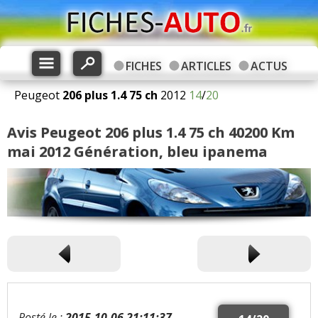
FICHES
ARTICLES
ACTUS
Peugeot
206 plus
1.4 75 ch
2012
14
/
20
Avis Peugeot 206 plus 1.4 75 ch 40200 Km
mai 2012 Génération, bleu ipanema
Posté le :
2015-10-06 21:11:37