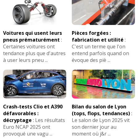
Voitures qui usent leurs
Pièces forgées :
pneus prématurément
:
fabrication et utilité
:
Certaines voitures ont
C'est un terme que l'on
tendance plus que d'autres
entend parfois quand on
à user leurs pneu ...
évoque des piè ...
Crash-tests Clio et A390
Bilan du salon de Lyon
défavorables :
(tops, flops, tendances)
:
décryptage
:
Les résultats
Le salon de Lyon 2025 vit
Euro NCAP 2025 ont
son dernier jour au
provoqué une vagu ...
moment où j&r ...