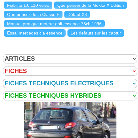
Fiabilité 1.6 110 volvo
Que penser de la Mokka X Edition
Que penser de la Classe E
Défaut X3
Manuel pratique moteur golf essence 75ch 1996
Essai mercedes cla essence
Les defauts sur les captur