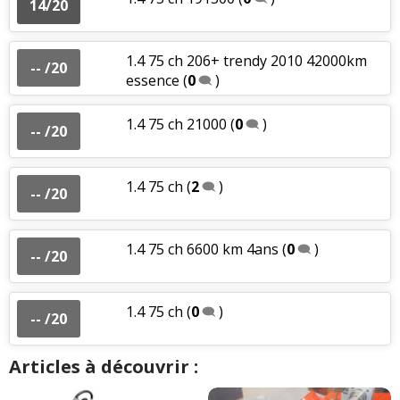
14/20
1.4 75 ch 206+ trendy 2010 42000km
-- /20
essence
(
0
)
1.4 75 ch 21000
(
0
)
-- /20
1.4 75 ch
(
2
)
-- /20
1.4 75 ch 6600 km 4ans
(
0
)
-- /20
1.4 75 ch
(
0
)
-- /20
Articles à découvrir :