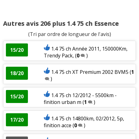
Autres avis 206 plus 1.4 75 ch Essence
(Tri par ordre de longueur de l'avis)
1.4 75 ch Année 2011, 150000Km,
15/20
Trendy Pack,
(
0
)
1.4 75 ch XT Premium 2002 BVM5
(
1
18/20
)
1.4 75 ch 12/2012 - 5500km -
15/20
finition urban m
(
1
)
1.4 75 ch 14800km, 02/2012, 5p,
17/20
finition acce
(
0
)