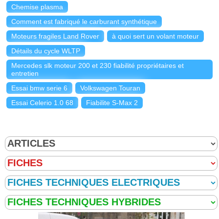
Chemise plasma
Comment est fabriqué le carburant synthétique
Moteurs fragiles Land Rover
à quoi sert un volant moteur
Détails du cycle WLTP
Mercedes slk moteur 200 et 230 fiabilité propriétaires et
entretien
Essai bmw serie 6
Volkswagen Touran
Essai Celerio 1.0 68
Fiabilite S-Max 2