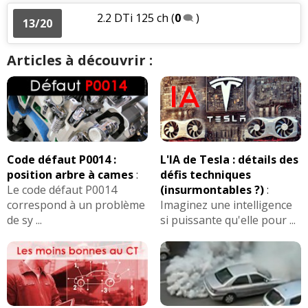
2.2 DTi 125 ch
(
0
)
13/20
Articles à découvrir :
Code défaut P0014 :
L'IA de Tesla : détails des
position arbre à cames
:
défis techniques
Le code défaut P0014
(insurmontables ?)
:
correspond à un problème
Imaginez une intelligence
de sy ...
si puissante qu'elle pour ...