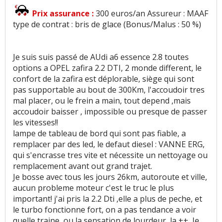
Prix assurance :
300 euros/an Assureur : MAAF
type de contrat : bris de glace (Bonus/Malus : 50 %)
Je suis suis passé de AUdi a6 essence 2.8 toutes
options a OPEL zafira 2.2 DTI, 2 monde different, le
confort de la zafira est déplorable, siège qui sont
pas supportable au bout de 300Km, l'accoudoir tres
mal placer, ou le frein a main, tout depend ,mais
accoudoir baisser , impossible ou presque de passer
les vitesses!!
lampe de tableau de bord qui sont pas fiable, a
remplacer par des led, le defaut diesel : VANNE ERG,
qui s'encrasse tres vite et nécessite un nettoyage ou
remplacement avant out grand trajet.
Je bosse avec tous les jours 26km, autoroute et ville,
aucun probleme moteur c'est le truc le plus
important! j'ai pris la 2.2 Dti ,elle a plus de peche, et
le turbo fonctionne fort, on a pas tendance a voir
quelle traine, ou la sensation de lourdeur, la ++, Je