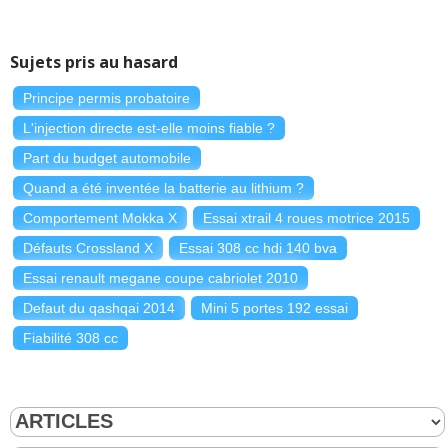
Sujets pris au hasard
Principe permis probatoire
L'injection directe est-elle moins fiable ?
Part du budget automobile
Quand a été inventée la batterie au lithium ?
Comportement Mokka X
Essai xtrail 4 roues motrice 2015
Défauts Crossland X
Essai 308 cc hdi 140 bva
Essai renault megane coupe cabriolet 2010
Defaut du qashqai 2014
Mini 5 portes 192 essai
Fiabilité 308 cc