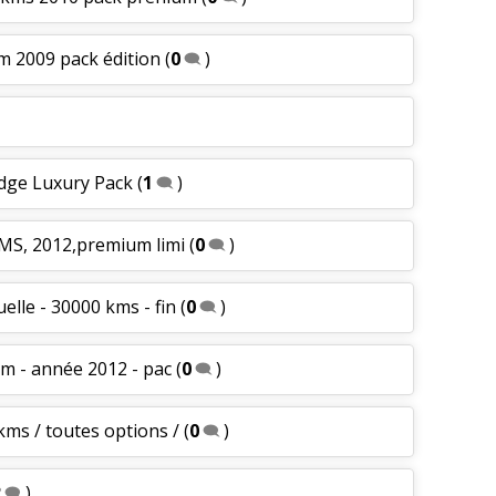
m 2009 pack édition
(
0
)
ndge Luxury Pack
(
1
)
KMS, 2012,premium limi
(
0
)
elle - 30000 kms - fin
(
0
)
km - année 2012 - pac
(
0
)
kms / toutes options /
(
0
)
2
)