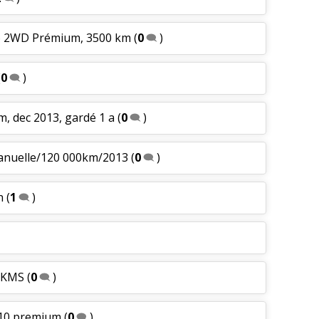
36 2WD Prémium, 3500 km
(
0
)
(
0
)
m, dec 2013, gardé 1 a
(
0
)
manuelle/120 000km/2013
(
0
)
h
(
1
)
0 KMS
(
0
)
210,premium
(
0
)