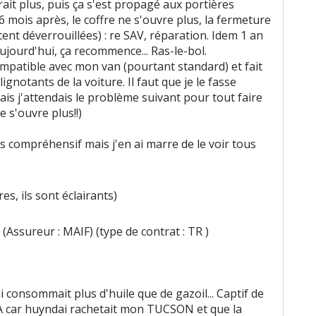
vrait plus, puis ça s'est propagé aux portières
 6 mois après, le coffre ne s'ouvre plus, la fermeture
tent déverrouillées) : re SAV, réparation. Idem 1 an
Aujourd'hui, ça recommence... Ras-le-bol.
compatible avec mon van (pourtant standard) et fait
lignotants de la voiture. Il faut que je le fasse
is j'attendais le problème suivant pour tout faire
e s'ouvre plus!!)
ès compréhensif mais j'en ai marre de le voir tous
s, ils sont éclairants)
(Assureur : MAIF) (type de contrat : TR )
 consommait plus d'huile que de gazoil... Captif de
OA car huyndai rachetait mon TUCSON et que la