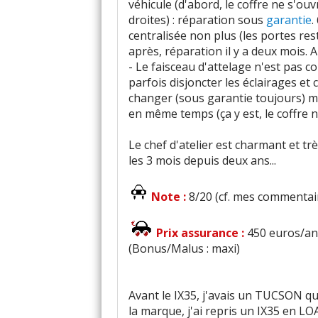
véhicule (d'abord, le coffre ne s'ou
droites) : réparation sous
garantie
.
centralisée non plus (les portes res
après, réparation il y a deux mois. 
- Le faisceau d'attelage n'est pas 
parfois disjoncter les éclairages et c
changer (sous garantie toujours) ma
en même temps (ça y est, le coffre n
Le chef d'atelier est charmant et tr
les 3 mois depuis deux ans...
Note :
8/20 (cf. mes commentaire
Prix assurance :
450 euros/an 
(Bonus/Malus : maxi)
Avant le IX35, j'avais un TUCSON qui
la marque, j'ai repris un IX35 en L