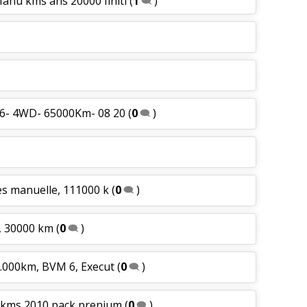
Manu kms ans 20000 finiti
(
1
)
 6- 4WD- 65000Km- 08 20
(
0
)
ses manuelle, 111000 k
(
0
)
, 30000 km
(
0
)
0.000km, BVM 6, Execut
(
0
)
0 kms 2010 pack prenium
(
0
)