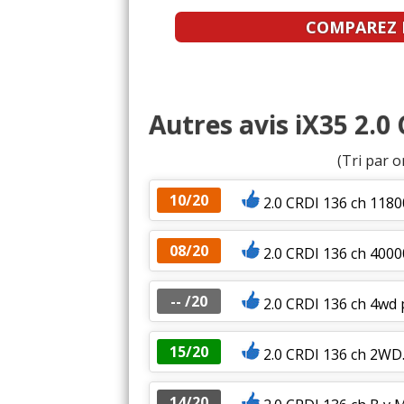
COMPAREZ L
Autres avis iX35 2.0
(Tri par o
10/20
2.0 CRDI 136 ch 118
08/20
2.0 CRDI 136 ch 4000
-- /20
2.0 CRDI 136 ch 4wd
15/20
2.0 CRDI 136 ch 2WD
14/20