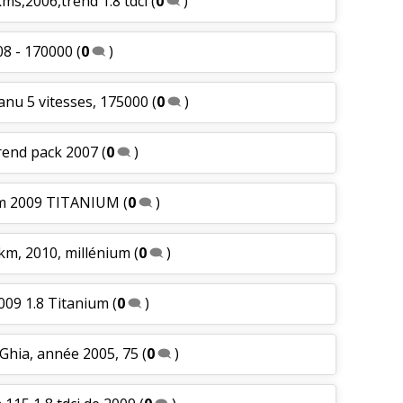
ms,2006,trend 1.8 tdci
(
0
)
08 - 170000
(
0
)
anu 5 vitesses, 175000
(
0
)
rend pack 2007
(
0
)
km 2009 TITANIUM
(
0
)
km, 2010, millénium
(
0
)
009 1.8 Titanium
(
0
)
 Ghia, année 2005, 75
(
0
)