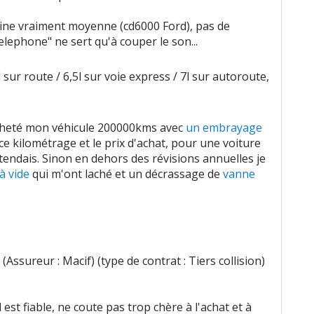
rigine vraiment moyenne (cd6000 Ford), pas de
elephone" ne sert qu'à couper le son...
l sur route / 6,5l sur voie express / 7l sur autoroute,
acheté mon véhicule 200000kms avec
un embrayage
e kilométrage et le prix d'achat, pour une voiture
attendais. Sinon en dehors des révisions annuelles je
à vide
qui m'ont laché et un décrassage de
vanne
Assureur : Macif) (type de contrat : Tiers collision)
il est fiable, ne coute pas trop chère à l'achat et à