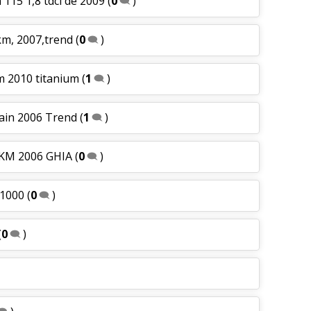
 115 1,8 tdci de 2009
(
0
)
km, 2007,trend
(
0
)
m 2010 titanium
(
1
)
ain 2006 Trend
(
1
)
 KM 2006 GHIA
(
0
)
31000
(
0
)
(
0
)