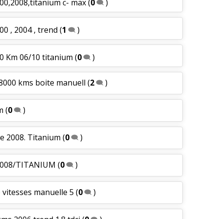
00,2008,titanium c- max
(
0
)
0 , 2004 , trend
(
1
)
00 Km 06/10 titanium
(
0
)
08000 kms boite manuell
(
2
)
um
(
0
)
me 2008. Titanium
(
0
)
/2008/TITANIUM
(
0
)
e vitesses manuelle 5
(
0
)