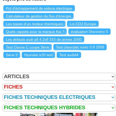
Pot d'échappement de voiture électrique
Calculateur de gestion du flux d'énergie
Les bases d'un moteur thermiques
Loi CO2 Europe
Quels rappels pour la marque Kia ?
évaluation Discovery 5
Les defauts audi a8 4.2v8 310 de annee 2000
Test Classe C coupe Série
Test chevrolet matiz 0.8 2009
Serie 5
Hyundai ix20 test
Test audiA4