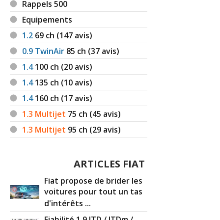
Rappels 500
Equipements
1.2
69
ch (147 avis)
0.9 TwinAir
85
ch (37 avis)
1.4
100
ch (20 avis)
1.4
135
ch (10 avis)
1.4
160
ch (17 avis)
1.3 Multijet
75
ch (45 avis)
1.3 Multijet
95
ch (29 avis)
ARTICLES FIAT
Fiat propose de brider les
voitures pour tout un tas
d'intérêts ...
Fiabilité 1.9 JTD / JTDm /