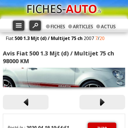
FICHES
ARTICLES
ACTUS
Fiat
500
1.3 Mjt (d) / Multijet 75 ch
2007
7
/
20
Avis Fiat 500 1.3 Mjt (d) / Multijet 75 ch
98000 KM
Posté le :
2020-04-19 10:54:51