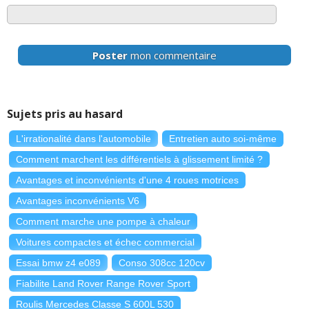
Poster
mon commentaire
Sujets pris au hasard
L'irrationalité dans l'automobile
Entretien auto soi-même
Comment marchent les différentiels à glissement limité ?
Avantages et inconvénients d'une 4 roues motrices
Avantages inconvénients V6
Comment marche une pompe à chaleur
Voitures compactes et échec commercial
Essai bmw z4 e089
Conso 308cc 120cv
Fiabilite Land Rover Range Rover Sport
Roulis Mercedes Classe S 600L 530