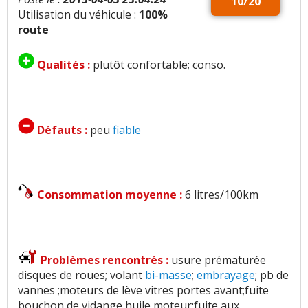
10/20
Utilisation du véhicule :
100%
route
Qualités :
plutôt confortable; conso.
Défauts :
peu
fiable
Consommation moyenne :
6 litres/100km
Problèmes rencontrés :
usure prématurée
disques de roues; volant
bi-masse
;
embrayage
; pb de
vannes ;moteurs de lève vitres portes avant;fuite
bouchon de vidange huile moteur;fuite aux