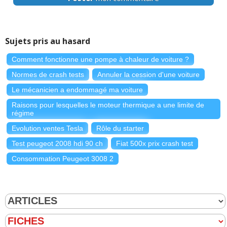
Sujets pris au hasard
Comment fonctionne une pompe à chaleur de voiture ?
Normes de crash tests
Annuler la cession d'une voiture
Le mécanicien a endommagé ma voiture
Raisons pour lesquelles le moteur thermique a une limite de
régime
Evolution ventes Tesla
Rôle du starter
Test peugeot 2008 hdi 90 ch
Fiat 500x prix crash test
Consommation Peugeot 3008 2