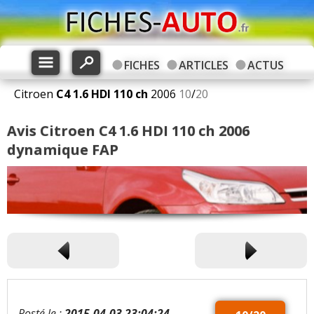
FICHES
ARTICLES
ACTUS
Citroen
C4
1.6 HDI 110 ch
2006
10
/
20
Avis Citroen C4 1.6 HDI 110 ch 2006
dynamique FAP
Posté le :
2015-04-03 23:04:24