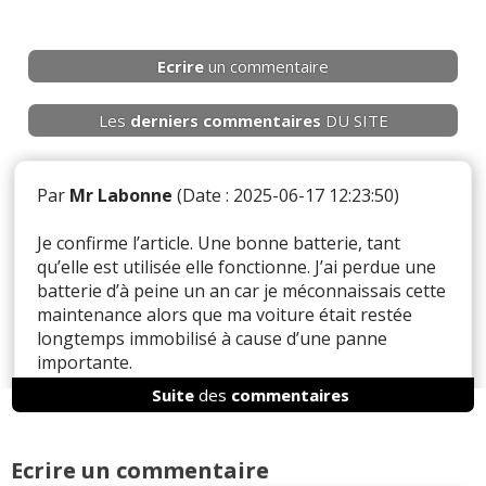
Ecrire
un commentaire
Les
derniers
commentaires
DU SITE
Par
Mr Labonne
(Date : 2025-06-17 12:23:50)
Je confirme l’article. Une bonne batterie, tant
qu’elle est utilisée elle fonctionne. J’ai perdue une
batterie d’à peine un an car je méconnaissais cette
maintenance alors que ma voiture était restée
longtemps immobilisé à cause d’une panne
importante.
Suite
des
commentaires
A l’inverse je n’ai jamais changé de batterie en
dehors d’un cycle où elle n’a pas été rechargée
depuis longtemps (d’expérience 1 mois minimum).
Ecrire un commentaire