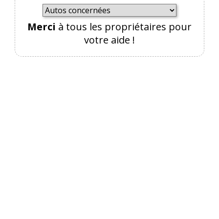
Par
Vrai Kangourou
TOP CONTRIBUTEUR
Merci
à tous les propriétaires pour
(Date : 2022-12-25 23:54:03)
votre aide !
Pour résumer encore davantage... cet exposé
lapidaire, nous conseillerons d'éviter que votre
batterie aie du plomb dans l'aile.
Il y a
2
réaction(s) sur ce commentaire :
Par
Ray Kourgarou
TOP CONTRIBUTEUR
(2022-12-26 13:22:48) : Comme indiqué par
l'Admin certaine batteries peuvent rester
efficaces plus de 10 ans.
Sur ma Mercedes de 272.000 km la batterie a 13
ans ; batterie "grande capacité" au logo
'Mercedes'.