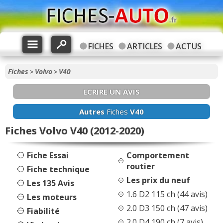
FICHES
ARTICLES
ACTUS
Fiches
Volvo
V40
>
>
ECRIRE UN AVIS
Autres
Fiches
V40
Fiches Volvo V40 (2012-2020)
Fiche Essai
Comportement
routier
Fiche technique
Les prix du neuf
Les 135 Avis
1.6 D2 115 ch (44 avis)
Les moteurs
2.0 D3 150 ch (47 avis)
Fiabilité
2.0 D4 190 ch (7 avis)