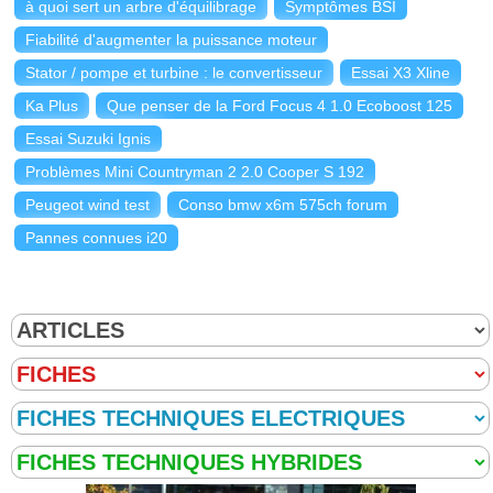
à quoi sert un arbre d'équilibrage
Symptômes BSI
Fiabilité d'augmenter la puissance moteur
Stator / pompe et turbine : le convertisseur
Essai X3 Xline
Ka Plus
Que penser de la Ford Focus 4 1.0 Ecoboost 125
Essai Suzuki Ignis
Problèmes Mini Countryman 2 2.0 Cooper S 192
Peugeot wind test
Conso bmw x6m 575ch forum
Pannes connues i20