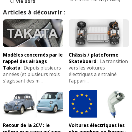
Vie bord
Articles à découvrir :
Modèles concernés par le
Châssis / plateforme
rappel des airbags
Skateboard
:
La transition
Takata
:
Depuis plusieurs
vers les voitures
années (et plusieurs mois
électriques a entraîné
s'agissant des m ...
l'appari ...
Retour de la 2CV : le
Voitures électriques les
même massacre qu'avec
plus vendues en Europe
: