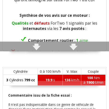
Synthèse de vos avis sur ce moteur :
Qualités
et
défauts
ForTwo 1 signalés par les
internautes
via les
7 avis postés
:
Comportement routier
:
1
aime
Insonorisation et bruit perçu
:
1
n'aime pas
Finition / qualité des plastiques
:
1
aime
Cylindrée
0 à 100 km/h
V. Max
Couple
Puissance moteur et relances
:
1
n'aime pas
100
Nm
3
Cylindres
799 cc
19.9
s
136
km/h
à
1900
t/min
Consommation
:
1
aime
Commentaire issu de la fiche essai :
Fiabilité
:
2
n'aiment pas
Il n'est pas indispensable dans ce genre de véhicule de