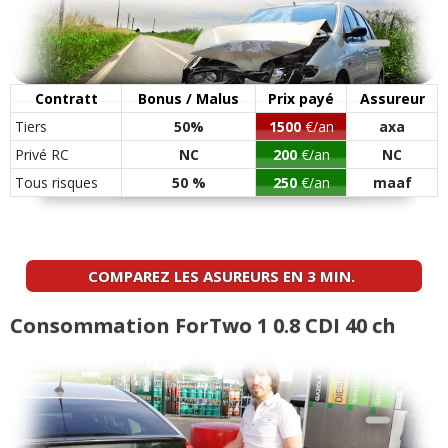
Contratt
Bonus / Malus
Prix payé
Assureur
Tiers
50%
1500
€/an
axa
Privé RC
NC
200
€/an
NC
Tous risques
50 %
250
€/an
maaf
COMPAREZ LES ASUREURS EN 3 MIN.
Consommation ForTwo 1 0.8 CDI 40 ch