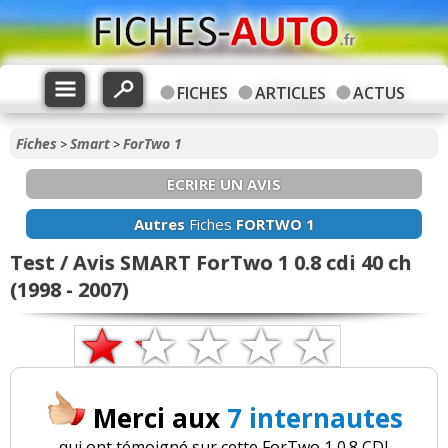
FICHES
ARTICLES
ACTUS
Fiches
Smart
ForTwo 1
>
>
ECRIRE UN AVIS
Autres
Fiches
FORTWO 1
Test / Avis SMART ForTwo 1 0.8 cdi 40 ch
(1998 - 2007)
Merci aux
7 internautes
qui ont témoigné sur cette ForTwo 1 0.8 CDI