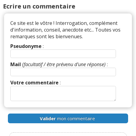
reussi,des phares avant jusqu’a l’arriere! Enfin 😍
Ecrire un commentaire
Ce site est le vôtre ! Interrogation, complément
Il y a
1
réaction(s) sur ce commentaire :
d'information, conseil, anecdote etc... Toutes vos
remarques sont les bienvenues.
Pseudonyme
:
Par
Marc
(2024-05-05 14:05:49) : Pour moi c'est
tout le contraire, affreuse.
Mail
(facultatif / être prévenu d'une réponse)
:
Réagir à ce commentaire
Votre commentaire
:
(Votre post sera visible sous le commentaire)
Valider
mon commentaire