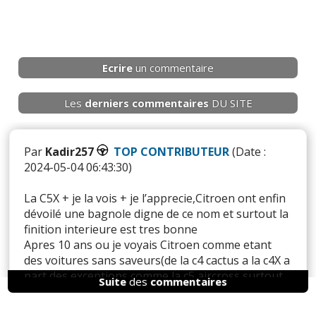
Ecrire
un commentaire
Les
derniers
commentaires
DU SITE
Par
Kadir257
TOP CONTRIBUTEUR
(Date :
2024-05-04 06:43:30)
La C5X + je la vois + je l’apprecie,Citroen ont enfin
dévoilé une bagnole digne de ce nom et surtout la
finition interieure est tres bonne
Apres 10 ans ou je voyais Citroen comme etant
des voitures sans saveurs(de la c4 cactus a la c4X a
part des exceptions comme la c5 aircross,surtout
Suite
des
commentaires
en noire)
C’est a mes yeux la premiere qui est entierement