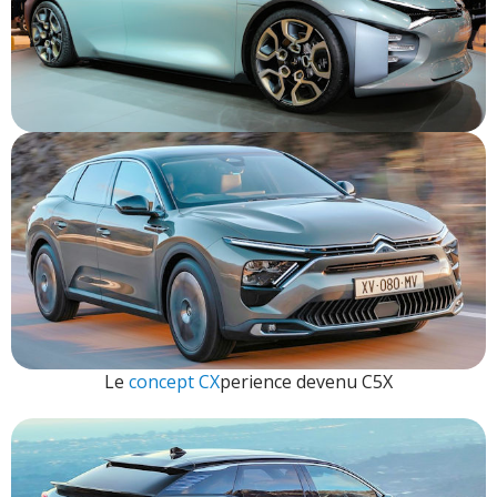
Le
concept CX
perience devenu C5X