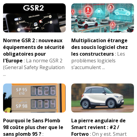
Norme GSR 2 : nouveaux
Multiplication étrange
équipements de sécurité
des soucis logiciel chez
obligatoires pour
les constructeurs
:
Les
l'Europe
:
La norme GSR 2
problèmes logiciels
(General Safety Regulation
s’accumulent ...
...
Pourquoi le Sans Plomb
La pierre angulaire de
98 coûte plus cher que le
Smart revient : #2 /
sans plomb 95 ?
:
Fortwo
:
On y est. Smart