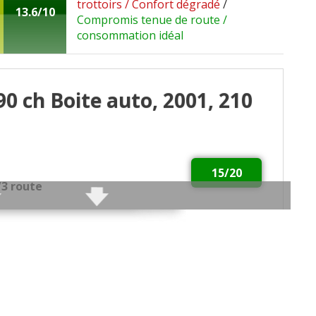
trottoirs / Confort dégradé
/
13.6/10
Compromis tenue de route /
consommation idéal
90 ch Boite auto, 2001, 210
15/20
2/3 route
réable et la boîte auto marche très bien. Confort de
de faire beaucoup des réparations sois même. ( et il y
Pas beaucoup de rouille à 25 ans.
i passé au E85 du coup 14l /100 mais bien moins