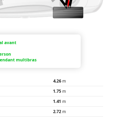
al avant
erson
endant multibras
4.26
m
1.75
m
1.41
m
2.72
m