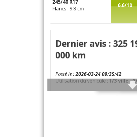
245/40 R17
6.6/10
Flancs : 9.8 cm
Dernier avis : 325 1
000 km
Posté le :
2026-03-24 09:35:42
Utilisation du véhicule :
1/3 ville - 
Qualités :
Le moteur est très ag
conduite, la précision . Possibilité 
a beaucoup des réparations helas). 
Défauts :
Conso 12l/100 km. J'a
cher.