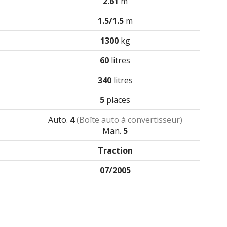
2.61
m
1.5/1.5
m
1300
kg
60
litres
340
litres
5
places
Auto.
4
(Boîte auto à convertisseur)
Man.
5
Traction
07/2005