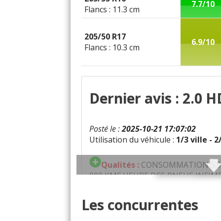
7.7/10
Flancs : 11.3 cm
205/50 R17
6.9/10
Flancs : 10.3 cm
Dernier avis : 2.0 H
Posté le :
2025-10-21 17:07:02
Utilisation du véhicule :
1/3 ville - 
Qualités :
CONSOMMATION 5.5L
000 KMS.USURE DES PNEUS INFIME
Défauts :
PROBLEMES ETANCHEIT
Les concurrentes
MOTEUR.EGALEMENT AU NIVEAU 
SOUS LA CAISSE.