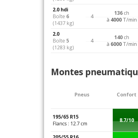
2.0 hdi
136
ch
Boîte
6
4
à
4000
T/min
(1437 kg)
2.0
140
ch
Boîte
5
4
à
6000
T/min
(1283 kg)
Montes pneumatiqu
Pneus
Confort
195/65 R15
8.7/10
Flancs : 12.7 cm
205/55 R16