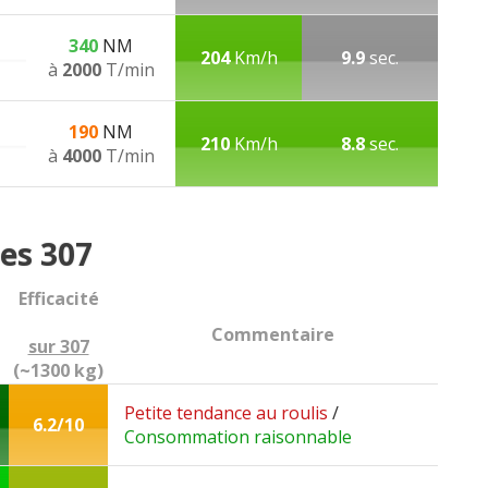
340
NM
204
Km/h
9.9
sec.
à
2000
T/min
190
NM
210
Km/h
8.8
sec.
à
4000
T/min
es 307
Efficacité
Commentaire
sur 307
(~1300 kg)
Petite tendance au roulis
/
6.2/10
Consommation raisonnable