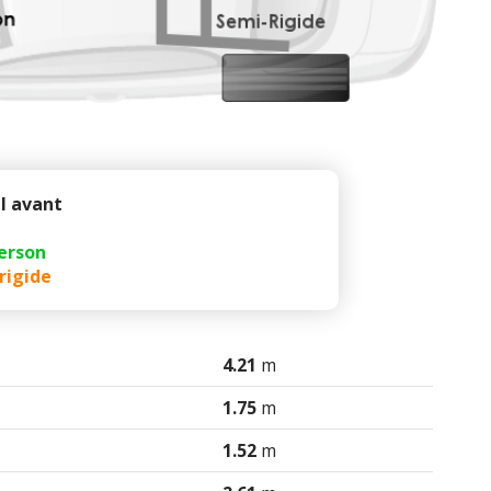
l avant
erson
rigide
4.21
m
1.75
m
1.52
m