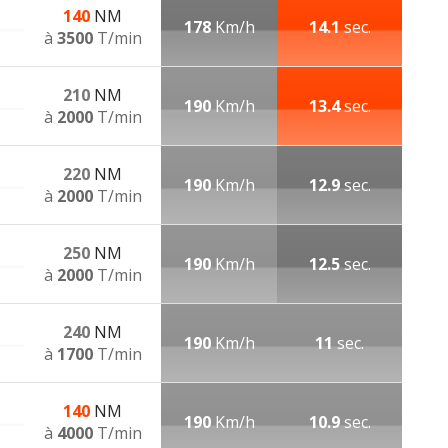
140
NM
178
Km/h
14.1
sec.
à
3500
T/min
210
NM
190
Km/h
13.4
sec.
à
2000
T/min
220
NM
190
Km/h
12.9
sec.
à
2000
T/min
250
NM
190
Km/h
12.5
sec.
à
2000
T/min
240
NM
190
Km/h
11
sec.
à
1700
T/min
140
NM
190
Km/h
10.9
sec.
à
4000
T/min