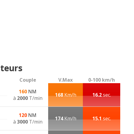
teurs
Couple
V.Max
0-100 km/h
160
NM
168
Km/h
16.2
sec.
à
2000
T/min
120
NM
174
Km/h
15.1
sec.
à
3000
T/min