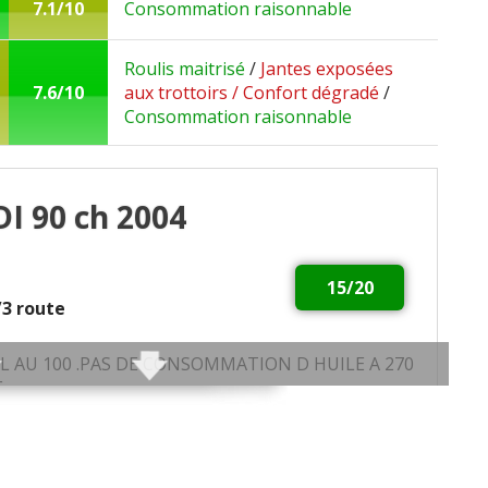
7.1/10
Consommation raisonnable
Roulis maitrisé
/
Jantes exposées
7.6/10
aux trottoirs / Confort dégradé
/
Consommation raisonnable
DI 90 ch 2004
15/20
2/3 route
 AU 100 .PAS DE CONSOMMATION D HUILE A 270
.
E AU NIVEAU COMPARTIMENT
HAYON.CORROSION IMPORTANTE DES JANTES ET