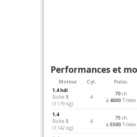
Performances et mo
Moteur
Cyl.
Puiss.
1.4 hdi
70
ch
Boîte
5
4
à
4000
T/min
(1179 kg)
1.4
75
ch
Boîte
5
4
à
5500
T/min
(1142 kg)