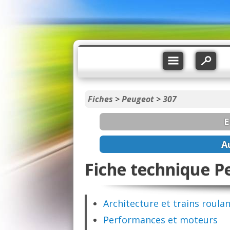
Fiches
>
Peugeot
>
307
E
A
Fiche technique P
Architecture et trains roula
Performances et moteurs