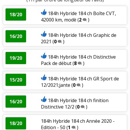
184h Hybride 184 ch Boîte CVT,
18/20
42000 km, modè
(
2
)
184h Hybride 184 ch Graphic de
16/20
2021
(
0
)
184h Hybride 184 ch Distinctive
19/20
Pack de début
(
8
)
184h Hybride 184 ch GR Sport de
15/20
12/2021;jante
(
0
)
184h Hybride 184 ch finition
16/20
Distinctive 12/2
(
0
)
184h Hybride 184 ch Année 2020 -
18/20
Edition - 50
(
1
)