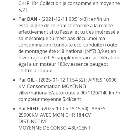
C-HR 184 Collection je consomme en moyenne
5,2 L
Par
DAN
- (2021-12-11 08:51:43) : enfin un
essai digne de ce nom conforme a la réalité
effectivement si tu l'essai et tu t'es intéressé a
sa mécanique tu n'est pas déçu ,moi ma
consommation (conduite eco-conduite) route
de montagne été :4,8 national (N°7) 3,9 et en
hiver rajouté 0,5l supplémentaire accélération
égal a un moteur 180cv essence peugeot
chiffre a l'appui
Par
GIL
- (2025-01-12 11:54:52) : APRES 10000
KM Consommation MOYENNE(
ville//nationale/autoroute a 90/1120/140 km/h
compteur moyenne 5.4l/cent
Par
FRED
- (2025-10-05 15:15:54) : APRES
25000KM AVEC MON CHR 184 CV
DISTINCTIVE
MOYENNE DE CONSO 4.8L/CENT