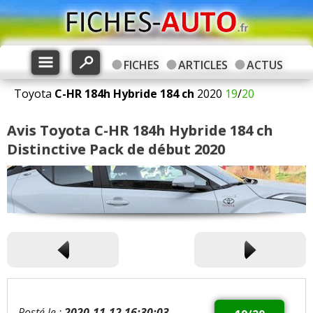
FICHES
ARTICLES
ACTUS
Toyota
C-HR
184h Hybride 184 ch
2020
19
/
20
Avis Toyota C-HR 184h Hybride 184 ch
Distinctive Pack de début 2020
Posté le :
2020-11-12 16:30:03