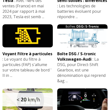
Tesla
:
Avec -48% des
semi-solides : différences
ventes (France) en mai
:
Les technologies de
2024 par rapport à mai
batteries évoluent pour
2023, Tesla est semb ...
répondre ...
Voyant Filtre à particules
Boîte DSG / S-tronic
:
Le voyant du filtre à
Volkswagen-Audi
:
La
particules (FAP) s'allume
DSG, pour Direct-Shift
sur votre tableau de bord '
Gearbox, est une
Il in ...
dénomination qui reprend
&ag ...