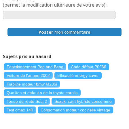
(permet la modification ultérieure de votre avis) :
Poster
mon commentaire
Sujets pris au hasard
Fonctionnement Pop and Bang
Code défaut P0966
Voiture de l'année 2002
Efficacité energy saver
Fiabilite moteur bmw M235i
Qualites et defaut s de la toyota corolla
Tenue de route Soul 2
Suzuki swift hybride consomme
Test cmax 140
Consomation moteur cocinelle vintage