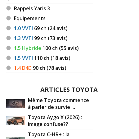
Rappels Yaris 3
Equipements
1.0 VVTI
69
ch (24 avis)
1.3 VVTI
99
ch (73 avis)
1.5 Hybride
100
ch (55 avis)
1.5 VVTI
110
ch (18 avis)
1.4 D4D
90
ch (78 avis)
ARTICLES TOYOTA
Même Toyota commence
à parler de survie ...
Toyota Aygo X (2026) :
image confuse??
Toyota C-HR+ : la