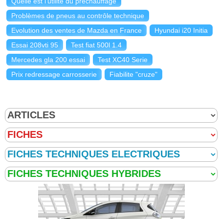
Quelle est l'utilité du préchauffage
Problèmes de pneus au contrôle technique
Evolution des ventes de Mazda en France
Hyundai i20 Initia
Essai 208vti 95
Test fiat 500l 1.4
Mercedes gla 200 essai
Test XC40 Serie
Prix redressage carrosserie
Fiabilite "cruze"