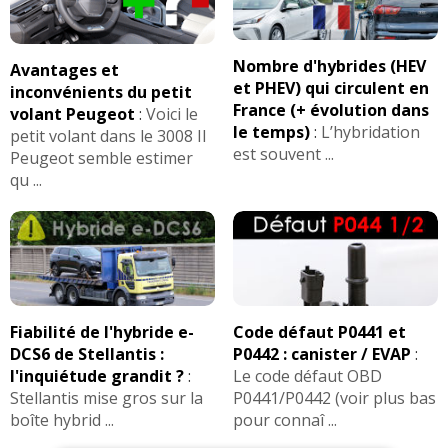
Nombre d'hybrides (HEV
Avantages et
et PHEV) qui circulent en
inconvénients du petit
France (+ évolution dans
volant Peugeot
:
Voici le
le temps)
:
L’hybridation
petit volant dans le 3008 II
est souvent ...
Peugeot semble estimer
qu ...
Fiabilité de l'hybride e-
Code défaut P0441 et
DCS6 de Stellantis :
P0442 : canister / EVAP
:
l'inquiétude grandit ?
:
Le code défaut OBD
Stellantis mise gros sur la
P0441/P0442 (voir plus bas
boîte hybrid ...
pour connaî ...