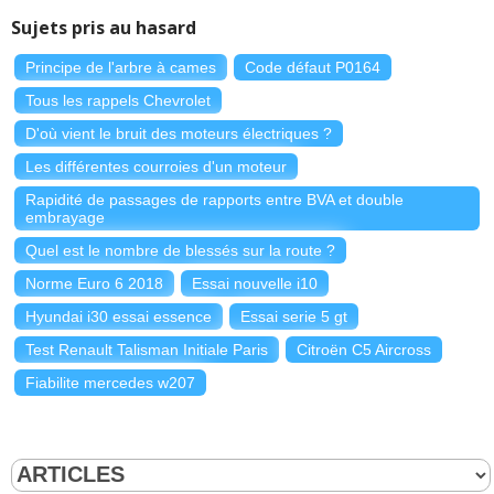
Sujets pris au hasard
Principe de l'arbre à cames
Code défaut P0164
Tous les rappels Chevrolet
D'où vient le bruit des moteurs électriques ?
Les différentes courroies d'un moteur
Rapidité de passages de rapports entre BVA et double
embrayage
Quel est le nombre de blessés sur la route ?
Norme Euro 6 2018
Essai nouvelle i10
Hyundai i30 essai essence
Essai serie 5 gt
Test Renault Talisman Initiale Paris
Citroën C5 Aircross
Fiabilite mercedes w207