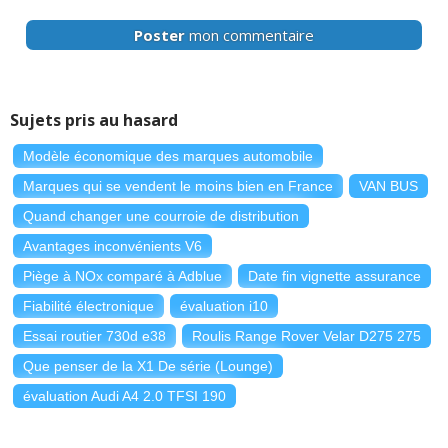
Poster
mon commentaire
Sujets pris au hasard
Modèle économique des marques automobile
Marques qui se vendent le moins bien en France
VAN BUS
Quand changer une courroie de distribution
Avantages inconvénients V6
Piège à NOx comparé à Adblue
Date fin vignette assurance
Fiabilité électronique
évaluation i10
Essai routier 730d e38
Roulis Range Rover Velar D275 275
Que penser de la X1 De série (Lounge)
évaluation Audi A4 2.0 TFSI 190