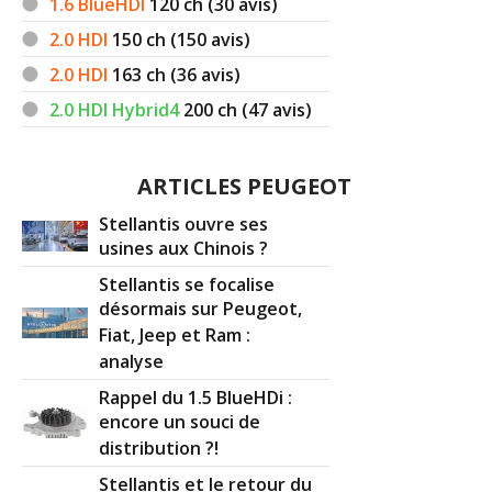
1.6 BlueHDI
120
ch (30 avis)
2.0 HDI
150
ch (150 avis)
2.0 HDI
163
ch (36 avis)
2.0 HDI Hybrid4
200
ch (47 avis)
ARTICLES PEUGEOT
Stellantis ouvre ses
usines aux Chinois ?
Stellantis se focalise
désormais sur Peugeot,
Fiat, Jeep et Ram :
analyse
Rappel du 1.5 BlueHDi :
encore un souci de
distribution ?!
Stellantis et le retour du