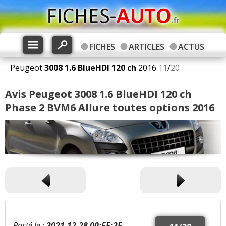
FICHES
ARTICLES
ACTUS
Peugeot
3008
1.6 BlueHDI 120 ch
2016
11
/
20
Avis Peugeot 3008 1.6 BlueHDI 120 ch
Phase 2 BVM6 Allure toutes options 2016
Posté le :
2021-12-28 00:55:25