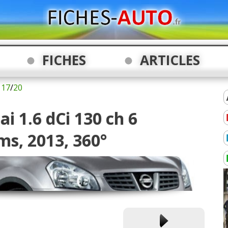
FICHES
ARTICLES
17
/
20
i 1.6 dCi 130 ch 6
ms, 2013, 360°