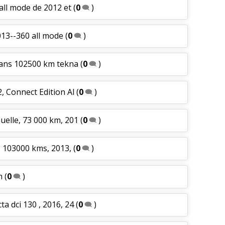
 all mode de 2012 et
(
0
)
013--360 all mode
(
0
)
3 ans 102500 km tekna
(
0
)
2, Connect Edition Al
(
0
)
uelle, 73 000 km, 201
(
0
)
s, 103000 kms, 2013,
(
0
)
m
(
0
)
ta dci 130 , 2016, 24
(
0
)