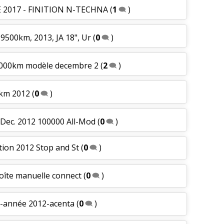
EE 2017 - FINITION N-TECHNA
(
1
)
99500km, 2013, JA 18", Ur
(
0
)
15000km modèle decembre 2
(
2
)
 km 2012
(
0
)
 Dec. 2012 100000 All-Mod
(
0
)
ition 2012 Stop and St
(
0
)
boîte manuelle connect
(
0
)
s-année 2012-acenta
(
0
)