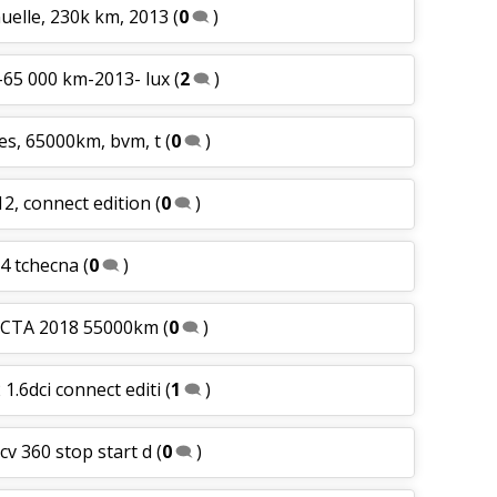
nuelle, 230k km, 2013
(
0
)
s-65 000 km-2013- lux
(
2
)
aces, 65000km, bvm, t
(
0
)
12, connect edition
(
0
)
14 tchecna
(
0
)
ECTA 2018 55000km
(
0
)
 1.6dci connect editi
(
1
)
0cv 360 stop start d
(
0
)