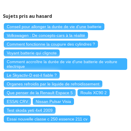
Sujets pris au hasard
Conseil pour allonger la durée de vie d'une batterie
Volkswagen : De concepts-cars à la réalité
Comment fonctionne la coupure des cylindres ?
Voyant batterie qui clignote
Comment accroître la durée de vie d'une batterie de voiture
électrique
Le Skyactiv-D est-il fiable ?
Organes refroidis par le liquide de refroidissement
Que penser de la Renault Espace 5
Roulis XC90 2
ESSAI CRV
Nissan Pulsar Visia
Test skoda yeti 4x4 2009
Essai nouvelle classe c 250 essence 211 cv