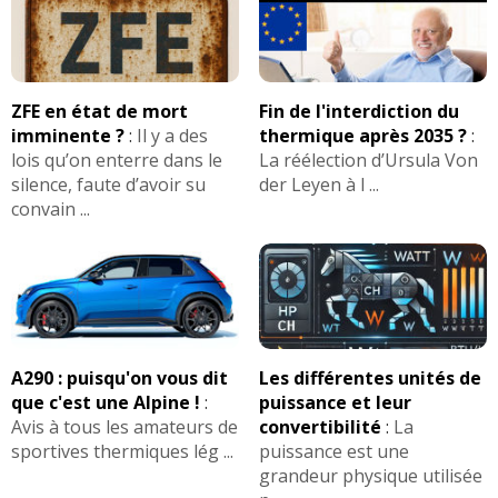
ZFE en état de mort
Fin de l'interdiction du
imminente ?
:
Il y a des
thermique après 2035 ?
:
lois qu’on enterre dans le
La réélection d’Ursula Von
silence, faute d’avoir su
der Leyen à l ...
convain ...
A290 : puisqu'on vous dit
Les différentes unités de
que c'est une Alpine !
:
puissance et leur
Avis à tous les amateurs de
convertibilité
:
La
sportives thermiques lég ...
puissance est une
grandeur physique utilisée