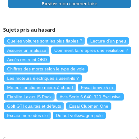
Poster
mon commentaire
Sujets pris au hasard
Quelles voitures sont les plus fiables ?
Lecture d'un pneu
Assurer un malussé
Comment faire après une résiliation ?
Accès restreint OBD
Chiffres des morts selon le type de voie
Les moteurs électriques s'usent-ils ?
Moteur fonctionne mieux à chaud
Essai bmw x5 m
Fiabilite Lexus IS Pack
Avis Serie 6 640i 320 Exclusive
Golf GTI qualités et défauts
Essai Clubman One
Essaie mercedes cle
Defaut volkswagen polo