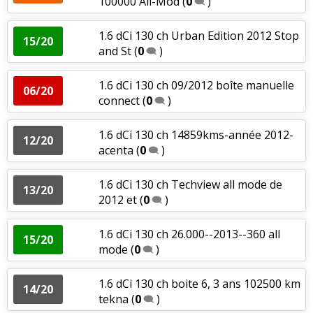
100000 All-Mod
(
0
)
1.6 dCi 130 ch Urban Edition 2012 Stop
15/20
and St
(
0
)
1.6 dCi 130 ch 09/2012 boîte manuelle
06/20
connect
(
0
)
1.6 dCi 130 ch 14859kms-année 2012-
12/20
acenta
(
0
)
1.6 dCi 130 ch Techview all mode de
13/20
2012 et
(
0
)
1.6 dCi 130 ch 26.000--2013--360 all
15/20
mode
(
0
)
1.6 dCi 130 ch boite 6, 3 ans 102500 km
14/20
tekna
(
0
)