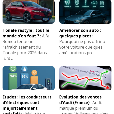
Tonale restylé : tout le
Améliorer son auto :
monde s'en fout ?
:
Alfa
quelques pistes
:
Romeo tente un
Pourquoi ne pas offrir à
rafraîchissement du
votre voiture quelques
Tonale pour 2026 dans
améliorations po ...
l&rs ...
Etudes : les conducteurs
Evolution des ventes
d'électriques sont
d'Audi (France)
:
Audi,
majoritairement
marque premium du
satisfaits
:
Malgré un
groupe Volkswagen, s'est