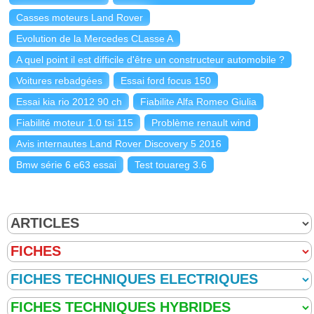
Casses moteurs Land Rover
Evolution de la Mercedes CLasse A
A quel point il est difficile d'être un constructeur automobile ?
Voitures rebadgées
Essai ford focus 150
Essai kia rio 2012 90 ch
Fiabilite Alfa Romeo Giulia
Fiabilité moteur 1.0 tsi 115
Problème renault wind
Avis internautes Land Rover Discovery 5 2016
Bmw série 6 e63 essai
Test touareg 3.6