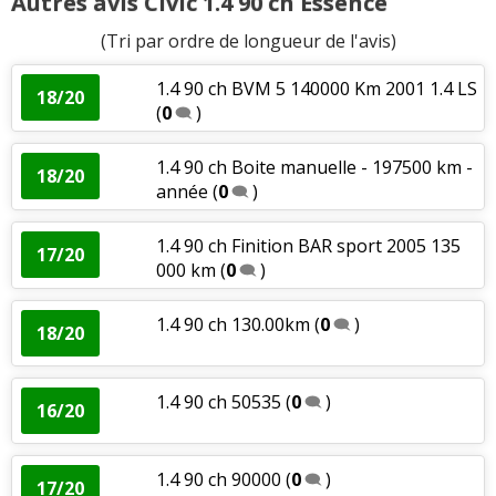
Autres avis Civic 1.4 90 ch Essence
(Tri par ordre de longueur de l'avis)
1.4 90 ch BVM 5 140000 Km 2001 1.4 LS
18/20
(
0
)
1.4 90 ch Boite manuelle - 197500 km -
18/20
année
(
0
)
1.4 90 ch Finition BAR sport 2005 135
17/20
000 km
(
0
)
1.4 90 ch 130.00km
(
0
)
18/20
1.4 90 ch 50535
(
0
)
16/20
1.4 90 ch 90000
(
0
)
17/20